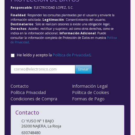
Responsable
: ELECTRICIDAD LOPEZ, S.C.
Finalidad
: Responder las consultas planteadas por el usuario y enviarle la
información solicitada;
Legitimación
: Consentimiento del usuario;
Destinatarios
: Solo se realizan cesiones si existe una obligación legal;
Derechos
: Acceder, rectificar y suprimir, así como otros derechos, como se
indica en la información adicional;
Información Adicional
: Puede
consultar la información completa de Protección de Datos en nuestra
Política
de Privacidad
.
He leído y acepto la
Política de Privacidad
.
Enviar
Contacto
Información Legal
Política Privacidad
Política de Cookies
Condiciones de Compra
Formas de Pago
Contacto
C/ YUSO Nº 1 BAJO
26300
NAJERA
,
La Rioja
630748480