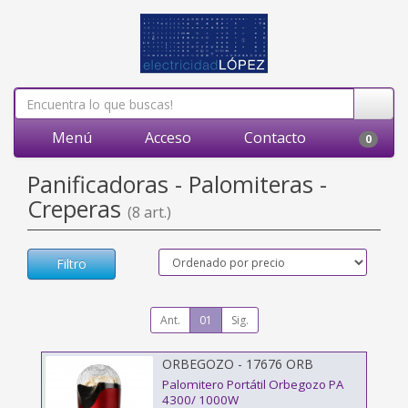
Menú
Acceso
Contacto
0
Panificadoras - Palomiteras -
Creperas
(8 art.)
Filtro
Ant.
01
Sig.
ORBEGOZO - 17676 ORB
Palomitero Portátil Orbegozo PA
4300/ 1000W