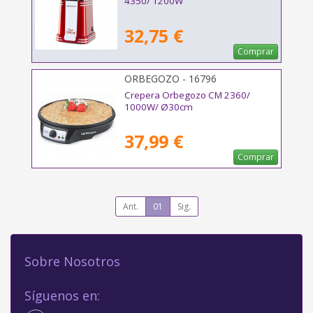
4350/ 1200W
32,75 €
Comprar
ORBEGOZO - 16796
Crepera Orbegozo CM 2360/
1000W/ Ø30cm
37,99 €
Comprar
Ant.
01
Sig.
Sobre Nosotros
Síguenos en: