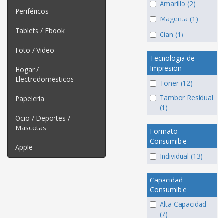
Amarillo (2)
Periféricos
Magenta (1)
Tablets / Ebook
Cian (1)
Foto / Video
Tecnologia de
Impresion
Hogar /
Electrodomésticos
Toner (12)
Tambor Residual
Papelería
(1)
Ocio / Deportes /
Mascotas
Formato
Consumible
Apple
Individual (13)
Capacidad
Consumible
Alta Capacidad
(7)