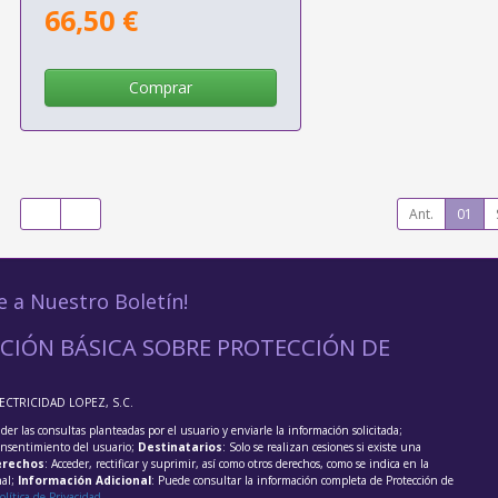
66,50 €
Comprar
Ant.
01
e a Nuestro Boletín!
CIÓN BÁSICA SOBRE PROTECCIÓN DE
LECTRICIDAD LOPEZ, S.C.
der las consultas planteadas por el usuario y enviarle la información solicitada;
onsentimiento del usuario;
Destinatarios
: Solo se realizan cesiones si existe una
rechos
: Acceder, rectificar y suprimir, así como otros derechos, como se indica en la
nal;
Información Adicional
: Puede consultar la información completa de Protección de
olítica de Privacidad
.