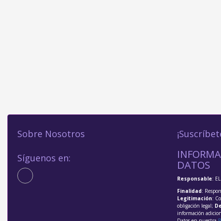
Sobre Nosotros
¡Suscríbet
INFORMA
Síguenos en:
DATOS
Responsable
: E
Finalidad
: Respon
Legitimación
: C
obligación legal;
De
información adicio
Datos en nuestra
P