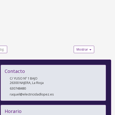
Sig.
Mostrar
Contacto
C/ YUSO Nº 1 BAJO
26300
NAJERA
,
La Rioja
630748480
raquel@electricidadlopez.es
Horario