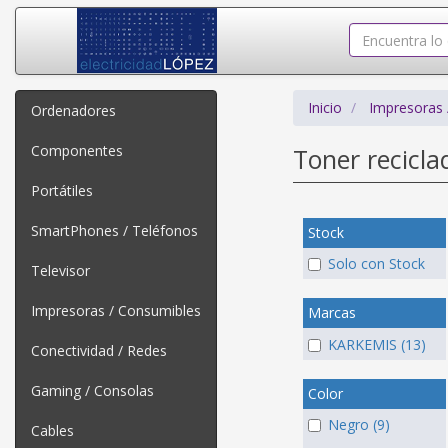
Inicio
Impresoras 
Ordenadores
Componentes
Toner recicl
Portátiles
SmartPhones / Teléfonos
Stock
Solo con Stock
Televisor
Impresoras / Consumibles
Marcas
KARKEMIS (13)
Conectividad / Redes
Gaming / Consolas
Color
Negro (9)
Cables