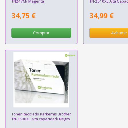
TN247M/ Magenta
TN-2510XL Alta Capac
34,75 €
34,99 €
Comprar
Avísame
Toner Reciclado Karkemis Brother
TN-3600XL Alta capacidad/ Negro