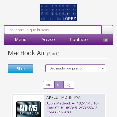
Menú
Acceso
Contacto
0
MacBook Air
(5 art.)
Filtro
Ant.
01
Sig.
APPLE - MDHH4Y/A
Apple Macbook Air 13,6"/ M5 10-
Core CPU/ 16GB/ 512GB SSD/ 8-
Core GPU/ Azul