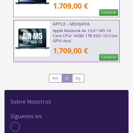
1.709,00 €
Comprar
APPLE - MDHJ4Y/A
Apple Macbook Air 13,6"/ M5 10-
Core CPU/ 16GB/ 1TB SSD/ 10-Core
GPU/ Azul
1.709,00 €
Comprar
Ant.
01
Sig.
Sobre Nosotros
Síguenos en: