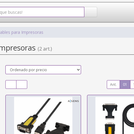
ables para Impresoras
Impresoras
(2 art.)
Ant.
01