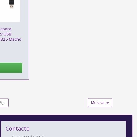
resora
2/ USB
DB25 Macho
Sig.
Mostrar
Contacto