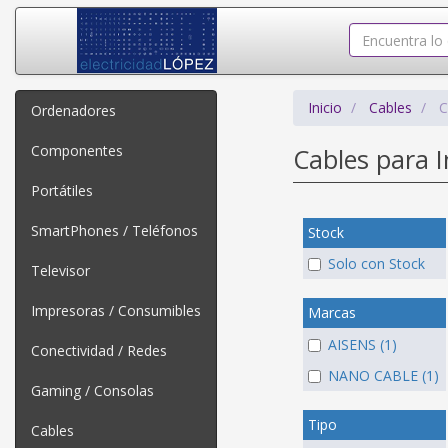
Inicio
Cables
C
Ordenadores
Componentes
Cables para 
Portátiles
SmartPhones / Teléfonos
Stock
Solo con Stock
Televisor
Impresoras / Consumibles
Marcas
AISENS (1)
Conectividad / Redes
NANO CABLE (1)
Gaming / Consolas
Tipo
Cables