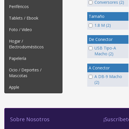
Conversores (2)
Periféricos
Tamaño
Tablets / Ebook
1.8 M (2)
Foto / Video
De Conector
Hogar /
Electrodomésticos
USB Tipo-A
Macho (2)
Papelería
A Conector
Ocio / Deportes /
Mascotas
A DB-9 Macho
(2)
Apple
Sobre Nosotros
¡Suscríbet