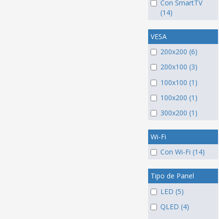
Con SmartTV
(14)
VESA
200x200 (6)
200x100 (3)
100x100 (1)
100x200 (1)
300x200 (1)
Wi-Fi
Con Wi-Fi (14)
Tipo de Panel
LED (5)
QLED (4)