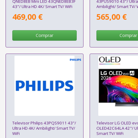
QNED8EB Mini LED 43QNED8EB3F
43PUS9010 43"/ Ultra
43"/ Ultra HD 4K/ Smart TV/ WiFi
Ambilight/ Smart TV/ 
469,00 €
565,00 €
Comprar
Comprar
Televisor Philips 43PQS9011 43"/
Televisor LG OLED evo
Ultra HD 4K/ Ambilight/ Smart TV/
OLED42C64LA 42"/ Ul
WiFi
Smart TV/ WiFi