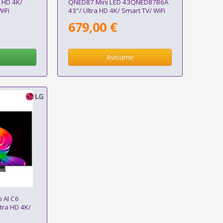
 HD 4K/
QNED87 Mini LED 43QNED87B6A
WiFi
43"/ Ultra HD 4K/ Smart TV/ WiFi
679,00 €
Avísame
 AI C6
tra HD 4K/