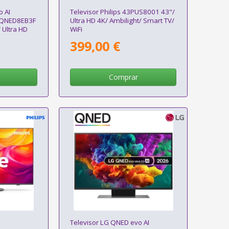
o AI
Televisor Philips 43PUS8001 43"/
3QNED8EB3F
Ultra HD 4K/ Ambilight/ Smart TV/
 Ultra HD
WiFi
399,00 €
Comprar
D
Televisor LG QNED evo AI