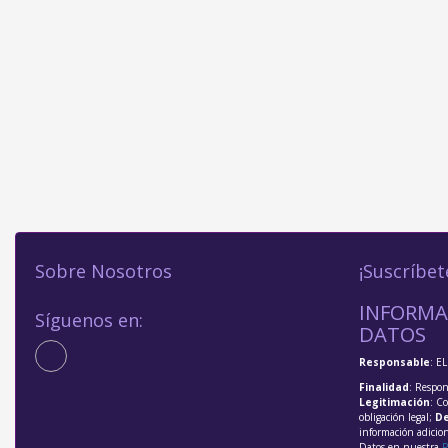
Sobre Nosotros
¡Suscríbet
INFORMA
Síguenos en:
DATOS
Responsable
: E
Finalidad
: Respon
Legitimación
: C
obligación legal;
De
información adicio
Datos en nuestra
P