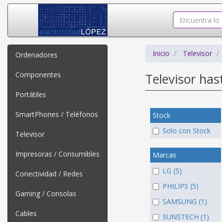
Inicio
Televisor
Ordenadores
Componentes
Televisor ha
Portátiles
SmartPhones / Teléfonos
Stock
Solo con Stock
Televisor
Impresoras / Consumibles
Marcas
LG (5)
Conectividad / Redes
PHILIPS (5)
Gaming / Consolas
SAMSUNG (1)
Cables
SUNSTECH (1)