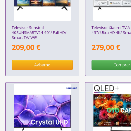
Televisor Sunstech
Televisor Xiaomi TV A
40SUNSMARTV24 40"/ Full HD/
43"/ Ultra HD 4K/ Smar
Smart TV/ WiFi
209,00 €
279,00 €
Avísame
Comprar