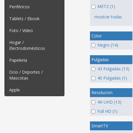
METZ (1)
Periféricos
mostrar todas
Tablets / Ebook
Foto / Video
Color
Hogar /
Negro (14)
Electrodomésticos
Pulgadas
Papelería
43 Pulgadas (13)
Ocio / Deportes /
Mascotas
40 Pulgadas (1)
Apple
Resolucion
4K UHD (13)
Full HD (1)
SmartTV