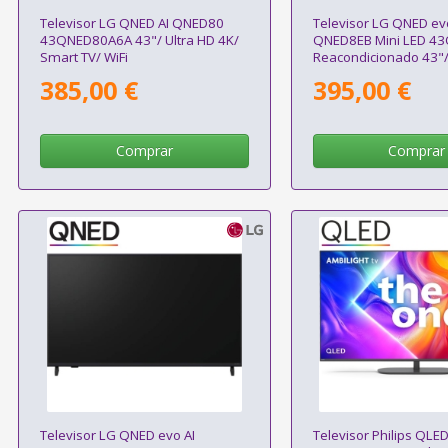
Televisor LG QNED AI QNED80
Televisor LG QNED ev
43QNED80A6A 43"/ Ultra HD 4K/
QNED8EB Mini LED 4
Smart TV/ WiFi
Reacondicionado 43"/
4K/ Smart TV/ WiFi
385,00 €
395,00 €
Comprar
Comprar
Televisor LG QNED evo AI
Televisor Philips QLE