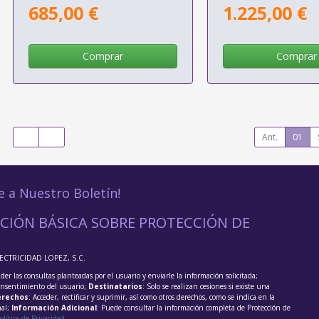
685,00 €
1.225,00 €
Comprar
Comprar
Ant.
01
e a Nuestro Boletín!
CIÓN BÁSICA SOBRE PROTECCIÓN DE
LECTRICIDAD LOPEZ, S.C.
der las consultas planteadas por el usuario y enviarle la información solicitada;
onsentimiento del usuario;
Destinatarios
: Solo se realizan cesiones si existe una
rechos
: Acceder, rectificar y suprimir, así como otros derechos, como se indica en la
nal;
Información Adicional
: Puede consultar la información completa de Protección de
olítica de Privacidad
.