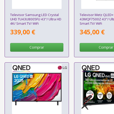
Televisor Samsung LED Crystal
Televisor Metz QLED+
UHD TU43U8005FU 43"/ Ultra HD
43MQF7500Z 43"/ Ult
4K/ Smart TV/ WiFi
Smart TV/ WiFi
339,00 €
345,00 €
Comprar
Comprar