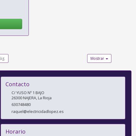
Sig.
Mostrar
Contacto
C/ YUSO Nº 1 BAJO
26300
NAJERA
,
La Rioja
630748480
raquel@electricidadlopez.es
Horario