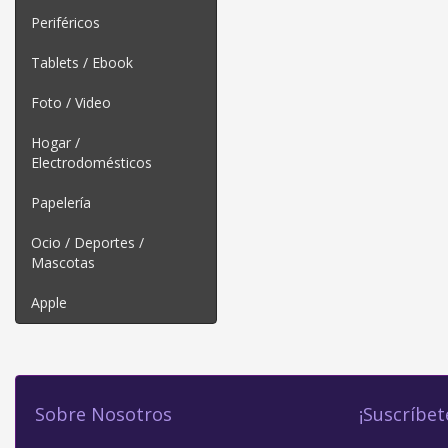
Periféricos
Tablets / Ebook
Foto / Video
Hogar /
Electrodomésticos
Papelería
Ocio / Deportes /
Mascotas
Apple
Sobre Nosotros
¡Suscríbet