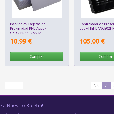
Pack de 25 Tarjetas de
Controlador de Prese
Proximidad RFID Appox
appATTENDANCE02NF
CYTCARDS/ 125KHz
10,99 €
105,00 €
Comprar
Comprar
Ant.
01
e a Nuestro Boletín!