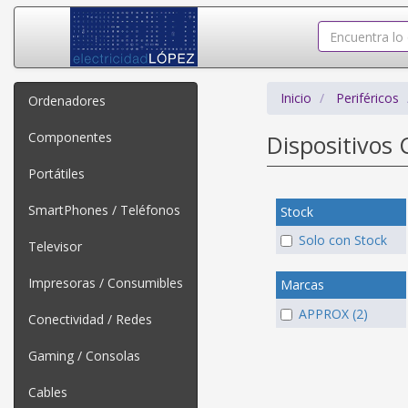
Inicio
Periféricos
Ordenadores
Componentes
Dispositivos 
Portátiles
SmartPhones / Teléfonos
Stock
Solo con Stock
Televisor
Impresoras / Consumibles
Marcas
APPROX (2)
Conectividad / Redes
Gaming / Consolas
Cables