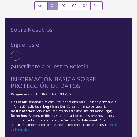
Ant.
01
02
03
04
Sig.
Sobre Nosotros
Síguenos en:
¡Suscríbete a Nuestro Boletín!
INFORMACIÓN BÁSICA SOBRE
PROTECCIÓN DE DATOS
Responsable
: ELECTRICIDAD LOPEZ, S.C.
Finalidad
: Responder las consultas planteadas por el usuario y enviarle la
información solicitada;
Legitimación
: Consentimiento del usuario;
Destinatarios
: Solo se realizan cesiones si existe una obligación legal;
Derechos
: Acceder, rectificar y suprimir, así como otros derechos, como se
indica en la información adicional;
Información Adicional
: Puede
consultar la información completa de Protección de Datos en nuestra
Política
de Privacidad
.