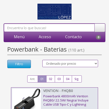
Menú
Acceso
Contacto
0
Powerbank - Baterias
(110 art.)
Filtro
Ant.
01
02
03
04
Sig.
VENTION - FHQB0
Powerbank 4800mAh Vention
FHQB0/ 22.5W/ Negra/ Incluye
Cable USB Tipo-C y Lightning