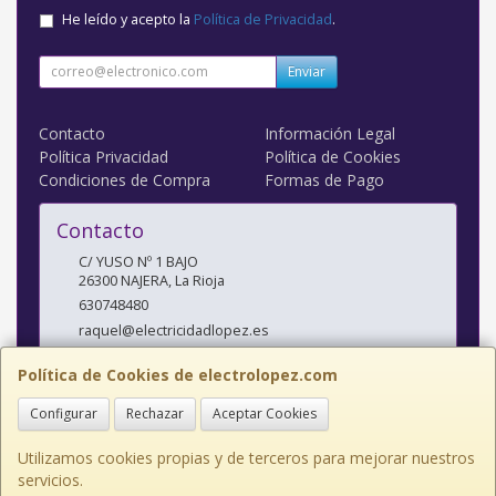
He leído y acepto la
Política de Privacidad
.
Enviar
Contacto
Información Legal
Política Privacidad
Política de Cookies
Condiciones de Compra
Formas de Pago
Contacto
C/ YUSO Nº 1 BAJO
26300
NAJERA
,
La Rioja
630748480
raquel@electricidadlopez.es
Política de Cookies de electrolopez.com
Horario
Configurar
Rechazar
Aceptar Cookies
LUNES A VIERNES DE 10:00 A 14:00 H Y DE 17:00 H A 20:00 H
Utilizamos cookies propias y de terceros para mejorar nuestros
servicios.