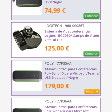
USB/ Negro
74,99 €
Comprar
LOGITECH - 960-000867
Sistema de Videoconferencia
Logitech BCC950/ Campo de Visión
78º/ Full HD
125,00 €
Comprar
POLY - 77P35AA
Altavoz Portátil para Conferencias
Poly Sync 40 para Microsoft Teams/
USB-Bluetooth/ Negro
179,00 €
Avísame
POLY - 77P36AA
Altavoz Portátil para Conferencias
Poly Sync 40+ para Microsoft