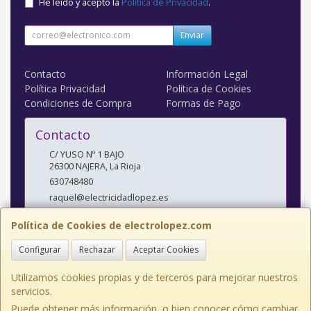
He leído y acepto la
Política de Privacidad
.
Enviar
Contacto
Información Legal
Política Privacidad
Política de Cookies
Condiciones de Compra
Formas de Pago
Contacto
C/ YUSO Nº 1 BAJO
26300
NAJERA
,
La Rioja
630748480
raquel@electricidadlopez.es
Política de Cookies de electrolopez.com
Horario
Configurar
Rechazar
Aceptar Cookies
LUNES A VIERNES DE 10:00 A 14:00 H Y DE 17:00 H A 20:00 H
Utilizamos cookies propias y de terceros para mejorar nuestros
servicios.
Puede obtener más información, o bien conocer cómo cambiar