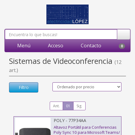
Menú
Acceso
Contacto
0
Sistemas de Videoconferencia
(12
art.)
Filtro
Ant.
01
Sig.
POLY - 77P34AA
Altavoz Portátil para Conferencias
Poly Sync 10 para Microsoft Teams/