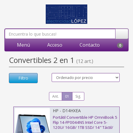
Menú
Acceso
Contacto
0
Convertibles 2 en 1
(12 art.)
Filtro
Ant.
01
Sig.
HP - D14HXEA
Portátil Convertible HP OmniBook 5
Flip 14-FP0044NS Intel Core 5-
120U/ 16GB/ 1TB SSD/ 14" Táctil/
Win11