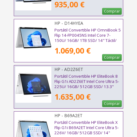
935,00 €
Comprar
HP - D14HYEA
Portátil Convertible HP OmniBook 5
Flip 14-FP0045NS Intel Core 7-
150U/ 16GB/ 1TB SSD/ 14" Táctil/
Win11
1.069,00 €
Comprar
HP - AD2Z6ET
Portátil Convertible HP EliteBook 8
Flip G1i AD2Z6ET Intel Core Ultra 5-
225U/ 16GB/ 512GB SSD/ 13.3"
Táctil/ Win11 Pro
1.635,00 €
Comprar
HP - B69A2ET
Portátil Convertible HP EliteBook X
Flip G1i B69A2ET Intel Core Ultra 5-
226V/ 16GB/ 512GB SSD/ 14"