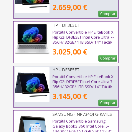
Win11 Pro
2.659,00 €
Comprar
HP - DF3E3ET
Portátil Convertible HP EliteBook X
Flip G2i DF3E3ET Intel Core Ultra 7-
356H/ 32GB/ 1TB SSD/ 14" Táctil/
Win11 Pro
3.025,00 €
Comprar
HP - DF3E5ET
Portátil Convertible HP EliteBook X
Flip G2i DF3E5ET Intel Core Ultra 7-
356H/ 32GB/ 1TB SSD/ 14" Táctil/
Win11 Pro
3.145,00 €
Comprar
SAMSUNG - NP734QFG-KA1ES
Portátil Convertible Samsung
Galaxy Book3 360 Intel Core i5-
1340P/ 16GB/ 512GB SSD/ 13.3"