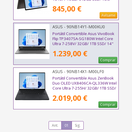
Táctil/ Win11 Pro
845,00 €
Avísame
ASUS - 90NB14Y1-M00KU0
Portátil Convertible Asus VivoBook
Flip TP3407SA-SG180W Intel Core
Ultra 7-258V/ 32GB/ 1TB SSD/ 14"
Táctil/ Win11
1.239,00 €
Comprar
ASUS - 90NB14X1-M00LF0
Portátil Convertible Asus ZenBook
Duo OLED UX8406CA-QL336W Intel
Core Ultra 7-255H/ 32GB/ 1TB SSD/
14" Táctil/ Win11
2.019,00 €
Comprar
Ant.
01
Sig.