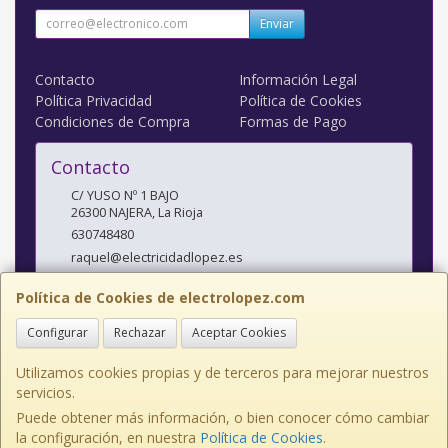
Enviar
Contacto
Información Legal
Política Privacidad
Política de Cookies
Condiciones de Compra
Formas de Pago
Contacto
C/ YUSO Nº 1 BAJO
26300
NAJERA
,
La Rioja
630748480
raquel@electricidadlopez.es
Política de Cookies de electrolopez.com
Horario
Configurar
Rechazar
Aceptar Cookies
LUNES A VIERNES DE 10:00 A 14:00 H Y DE 17:00 H A 20:00 H
Utilizamos cookies propias y de terceros para mejorar nuestros
servicios.
Puede obtener más información, o bien conocer cómo cambiar
C/ YUSO Nº 1 BAJO, 26300, La Rioja, España. - C.I.F.: J26435081 - Tfno:
la configuración, en nuestra
Política de Cookies
.
941363365 Movil: 630748480