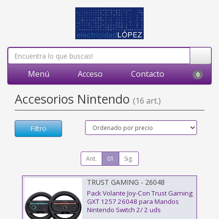
Menú
Acceso
Contacto
0
Accesorios Nintendo
(16 art.)
Filtro
Ant.
01
Sig.
TRUST GAMING - 26048
Pack Volante Joy-Con Trust Gaming
GXT 1257 26048 para Mandos
Nintendo Switch 2/ 2 uds