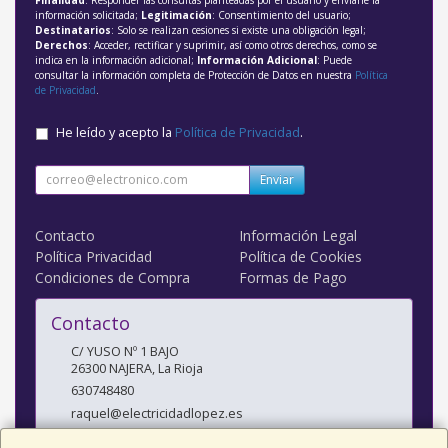
información solicitada;
Legitimación
: Consentimiento del usuario;
Destinatarios
: Solo se realizan cesiones si existe una obligación legal;
Derechos
: Acceder, rectificar y suprimir, así como otros derechos, como se
indica en la información adicional;
Información Adicional
: Puede
consultar la información completa de Protección de Datos en nuestra
Política
de Privacidad
.
He leído y acepto la
Política de Privacidad
.
Enviar
Contacto
Información Legal
Política Privacidad
Política de Cookies
Condiciones de Compra
Formas de Pago
Contacto
C/ YUSO Nº 1 BAJO
26300
NAJERA
,
La Rioja
630748480
raquel@electricidadlopez.es