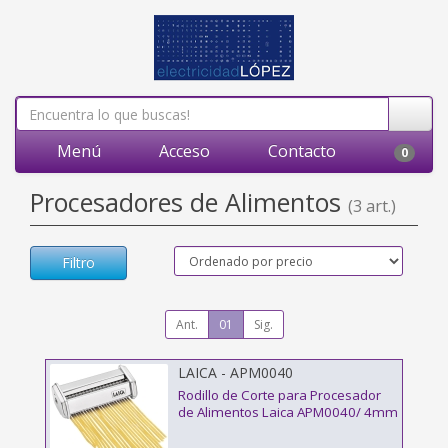
Menú
Acceso
Contacto
0
Procesadores de Alimentos
(3 art.)
Filtro
Ant.
01
Sig.
LAICA - APM0040
Rodillo de Corte para Procesador
de Alimentos Laica APM0040/ 4mm