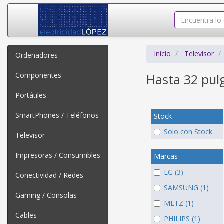
Inicio
Televisor
Ordenadores
Componentes
Hasta 32 pu
Portátiles
SmartPhones / Teléfonos
Stock
Solo con Stock
Televisor
Impresoras / Consumibles
Marcas
LG (3)
Conectividad / Redes
SAMSUNG (1)
Gaming / Consolas
METZ (1)
Cables
PHILIPS (1)