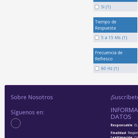
Si (1)
Tiempo de
Respuesta
5 a 15 Ms (1)
Frecuencia de
Refresco
60 Hz (1)
Sobre Nosotros
¡Suscríbet
INFORMA
Síguenos en:
DATOS
Responsable
: E
Finalidad
: Respon
Legitimación
: C