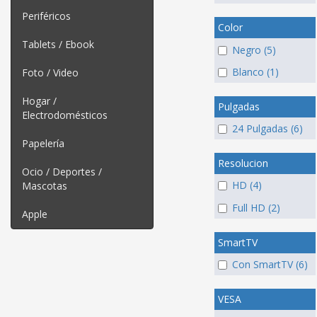
Periféricos
Color
Tablets / Ebook
Negro (5)
Blanco (1)
Foto / Video
Hogar /
Pulgadas
Electrodomésticos
24 Pulgadas (6)
Papelería
Resolucion
Ocio / Deportes /
HD (4)
Mascotas
Full HD (2)
Apple
SmartTV
Con SmartTV (6)
VESA