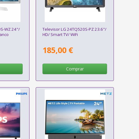
0S-WZ 24"/
Televisor LG 24TQ520S-PZ 23.6"/
lanco
HD/ Smart TV/ WiFi
185,00 €
Comprar