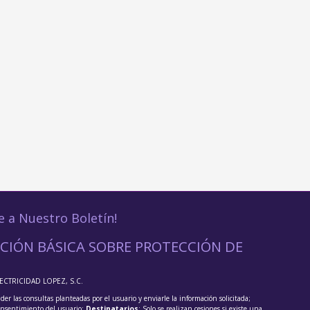
e a Nuestro Boletín!
CIÓN BÁSICA SOBRE PROTECCIÓN DE
LECTRICIDAD LOPEZ, S.C.
der las consultas planteadas por el usuario y enviarle la información solicitada;
onsentimiento del usuario;
Destinatarios
: Solo se realizan cesiones si existe una