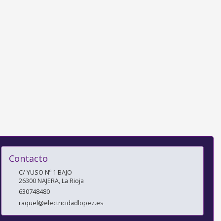
Contacto
C/ YUSO Nº 1 BAJO
26300
NAJERA
,
La Rioja
630748480
raquel@electricidadlopez.es