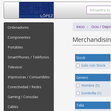
Inicio
Ocio / Depo
Ordenadores
Componentes
Merchandisi
Portátiles
SmartPhones / Teléfonos
Stock
Solo con Stock
Televisor
Impresoras / Consumibles
Genero
Hombre (5)
Conectividad / Redes
Sombrilla (1)
Gaming / Consolas
Talla
Cables