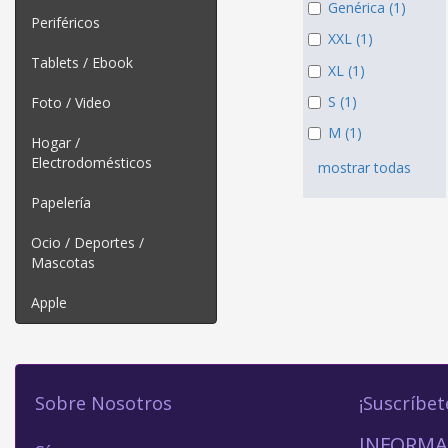
Genérica (1)
Periféricos
XXL (1)
Tablets / Ebook
XL (1)
S (1)
Foto / Video
M (1)
Hogar /
Electrodomésticos
mostrar todas
Papelería
Ocio / Deportes /
Mascotas
Apple
Sobre Nosotros
¡Suscríbet
INFORMA