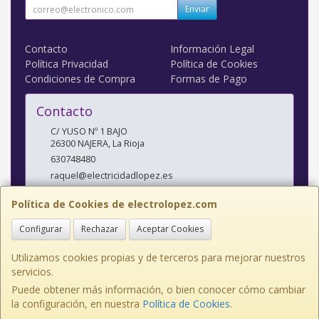
Enviar
Contacto
Información Legal
Política Privacidad
Política de Cookies
Condiciones de Compra
Formas de Pago
Contacto
C/ YUSO Nº 1 BAJO
26300
NAJERA
,
La Rioja
630748480
raquel@electricidadlopez.es
Política de Cookies de electrolopez.com
Horario
Configurar
Rechazar
Aceptar Cookies
LUNES A VIERNES DE 10:00 A 14:00 H Y DE 17:00 H A 20:00 H
Utilizamos cookies propias y de terceros para mejorar nuestros
servicios.
Puede obtener más información, o bien conocer cómo cambiar
C/ YUSO Nº 1 BAJO, 26300, La Rioja, España. - C.I.F.: J26435081 - Tfno:
la configuración, en nuestra
Política de Cookies
.
941363365 Movil: 630748480