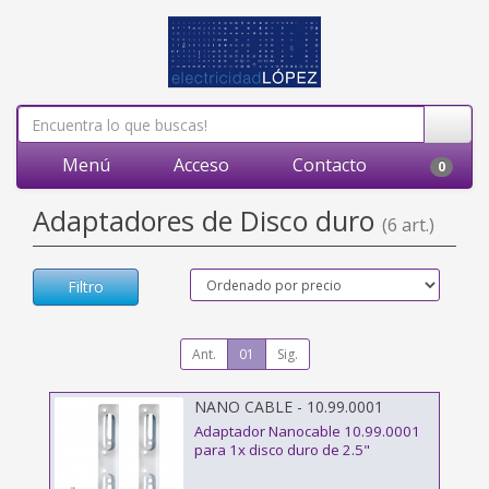
Menú
Acceso
Contacto
0
Adaptadores de Disco duro
(6 art.)
Filtro
Ant.
01
Sig.
NANO CABLE - 10.99.0001
Adaptador Nanocable 10.99.0001
para 1x disco duro de 2.5"