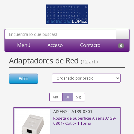
Menú
Acceso
Contacto
0
Adaptadores de Red
(12 art.)
Filtro
Ant.
01
Sig.
AISENS - A139-0301
Roseta de Superficie Aisens A139-
0301/ Cat.6/ 1 Toma