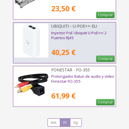
23,50 €
Comprar
UBIQUITI - U-POE++-EU
Inyector PoE Ubiquiti U-PoE++/ 2
Puertos RJ45
40,25 €
Comprar
FONESTAR - FO-355
Prolongador Balun de audio y vídeo
Fonestar FO-355
61,99 €
Comprar
Ant.
01
Sig.