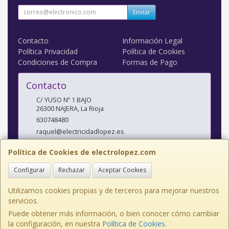
Enviar
Contacto
Información Legal
Política Privacidad
Política de Cookies
Condiciones de Compra
Formas de Pago
Contacto
C/ YUSO Nº 1 BAJO
26300
NAJERA
,
La Rioja
630748480
raquel@electricidadlopez.es
Política de Cookies de electrolopez.com
Horario
Configurar
Rechazar
Aceptar Cookies
LUNES A VIERNES DE 10:00 A 14:00 H Y DE 17:00 H A 20:00 H
Utilizamos cookies propias y de terceros para mejorar nuestros
servicios.
Puede obtener más información, o bien conocer cómo cambiar
C/ YUSO Nº 1 BAJO, 26300, La Rioja, España. - C.I.F.: J26435081 - Tfno:
la configuración, en nuestra
Política de Cookies
.
941363365 Movil: 630748480