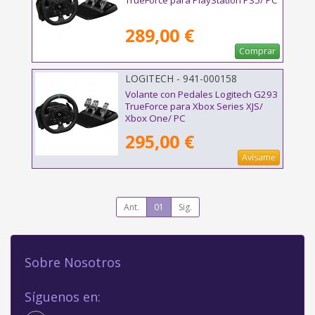
TrueForce para PlayStation PS5/ PC
289,00 €
Comprar
LOGITECH - 941-000158
Volante con Pedales Logitech G293
TrueForce para Xbox Series XJS/
Xbox One/ PC
295,00 €
Avísame
Ant.
01
Sig.
Sobre Nosotros
Síguenos en: