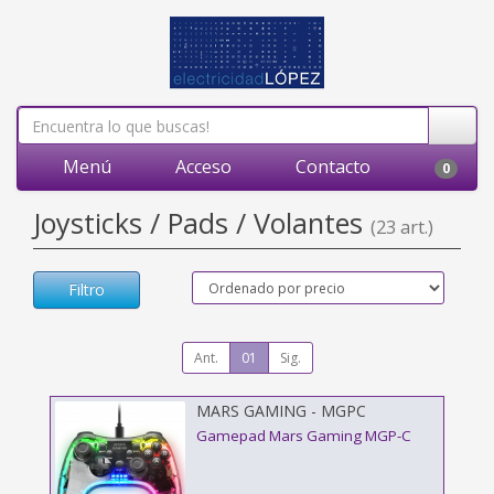
Menú
Acceso
Contacto
0
Joysticks / Pads / Volantes
(23 art.)
Filtro
Ant.
01
Sig.
MARS GAMING - MGPC
Gamepad Mars Gaming MGP-C