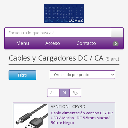
Menú
Acceso
Contacto
0
Cables y Cargadores DC / CA
(5 art.)
Filtro
Ant.
01
Sig.
VENTION - CEYBD
Cable Alimentación Vention CEYBD/
USB-A Macho - DC 5.5mm Macho/
50cm/ Negro