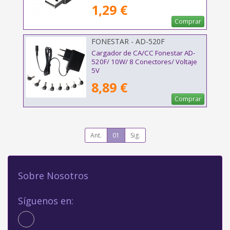
1,29 €
Comprar
FONESTAR - AD-520F
Cargador de CA/CC Fonestar AD-
520F/ 10W/ 8 Conectores/ Voltaje
5V
8,89 €
Comprar
Ant.
01
Sig.
Sobre Nosotros
Síguenos en: