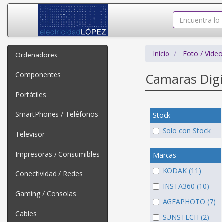
Inicio
Foto / Vide
Ordenadores
Componentes
Camaras Digi
Portátiles
SmartPhones / Teléfonos
Stock
Solo con Stock
Televisor
Impresoras / Consumibles
Marcas
KODAK (11)
Conectividad / Redes
INSTA360 (10)
Gaming / Consolas
AGFAPHOTO (7)
Cables
SUNSTECH (2)