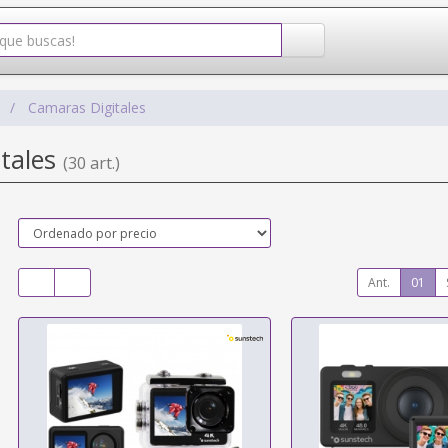
o
Camaras Digitales
tales
(30 art.)
Ant.
01