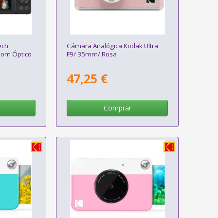
ech
Cámara Analógica Kodak Ultra
om Óptico
F9/ 35mm/ Rosa
47,25 €
Comprar