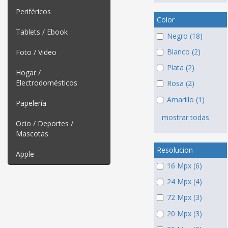
Periféricos
Color
Tablets / Ebook
Negro (18)
Blanco (2)
Foto / Video
Plata (2)
Hogar /
Electrodomésticos
Rosa (2)
Amarillo (1)
Papelería
mostrar todas
Ocio / Deportes /
Mascotas
Resolucion
Apple
16 Mpx (6)
24 Mpx (4)
72 Mpx (3)
20 Mpx (3)