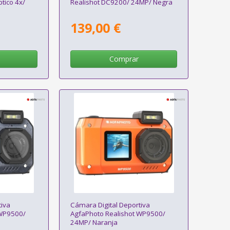
tico 4x/
Realishot DC9200/ 24MP/ Negra
139,00 €
Comprar
tiva
Cámara Digital Deportiva
 WP9500/
AgfaPhoto Realishot WP9500/
24MP/ Naranja