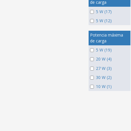
de carga
5 W (17)
5 W (12)
Potencia máxima
de carga
5 W (19)
20 W (4)
27 W (3)
30 W (2)
10 W (1)