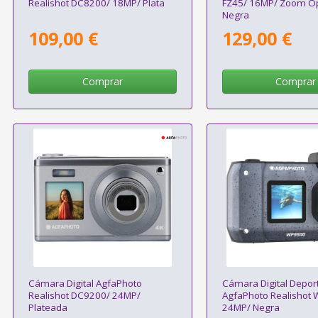
Realishot DC8200/ 18MP/ Plata
FZ45/ 16MP/ Zoom Óp
Negra
109,00 €
129,00 €
Comprar
Comprar
Cámara Digital AgfaPhoto
Cámara Digital Depor
Realishot DC9200/ 24MP/
AgfaPhoto Realishot
Plateada
24MP/ Negra