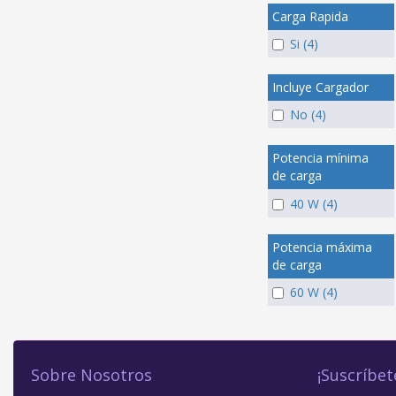
Carga Rapida
Si (4)
Incluye Cargador
No (4)
Potencia mínima
de carga
40 W (4)
Potencia máxima
de carga
60 W (4)
Sobre Nosotros
¡Suscríbet