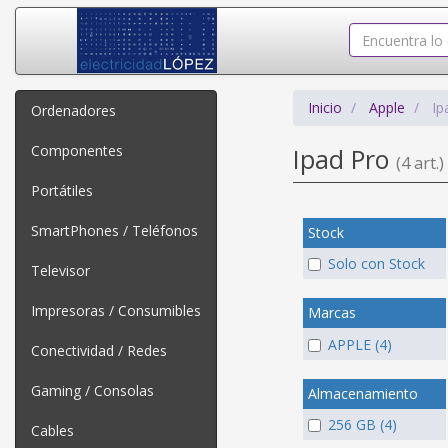
Inicio
Apple
Ip
Ordenadores
Componentes
Ipad Pro
(4 art.)
Portátiles
SmartPhones / Teléfonos
Stock
Solo con Stock
Televisor
Impresoras / Consumibles
Marcas
APPLE (4)
Conectividad / Redes
Gaming / Consolas
Almacenamiento
256 GB (4)
Cables