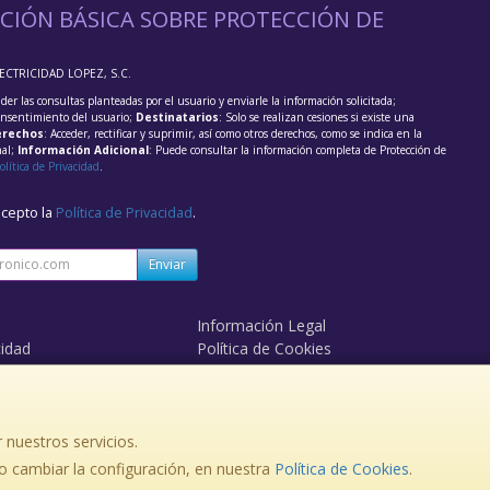
CIÓN BÁSICA SOBRE PROTECCIÓN DE
LECTRICIDAD LOPEZ, S.C.
der las consultas planteadas por el usuario y enviarle la información solicitada;
onsentimiento del usuario;
Destinatarios
: Solo se realizan cesiones si existe una
rechos
: Acceder, rectificar y suprimir, así como otros derechos, como se indica en la
nal;
Información Adicional
: Puede consultar la información completa de Protección de
olítica de Privacidad
.
acepto la
Política de Privacidad
.
Enviar
Información Legal
cidad
Política de Cookies
de Compra
Formas de Pago
 nuestros servicios.
363365 Movil: 630748480
 cambiar la configuración, en nuestra
Política de Cookies
.