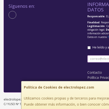
INFORMA
Síguenos en:
DATOS
Responsable
: E
Finalidad
: Respon
Legitimación
: C
obligación legal;
De
información adicio
Datos en nuestra
P
He leído y 
Contacto
Política Priva
Condiciones 
Política de Cookies de electrolopez.com
Utilizamos cookies propias y de terceros para mejorar
electrolopez.com © 2026
C/ YUSO Nº 1 BAJO, 26300, La Rioja, España. - C.I.F.: J26435081 - Tfno: 941
Puede obtener más información, o bien conocer cómo