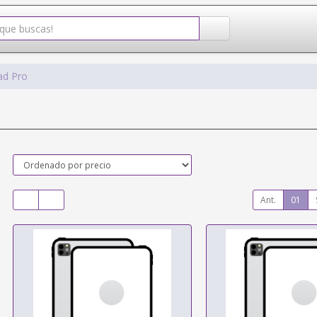
ad Pro
Ant.
01