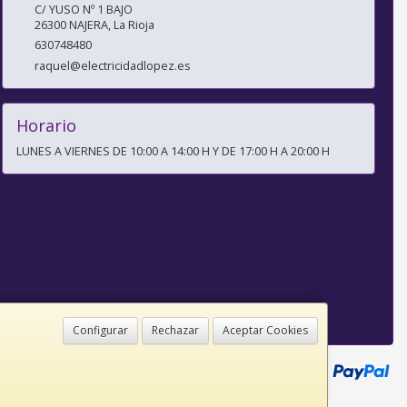
C/ YUSO Nº 1 BAJO
26300
NAJERA
,
La Rioja
630748480
raquel@electricidadlopez.es
Horario
LUNES A VIERNES DE 10:00 A 14:00 H Y DE 17:00 H A 20:00 H
Configurar
Rechazar
Aceptar Cookies