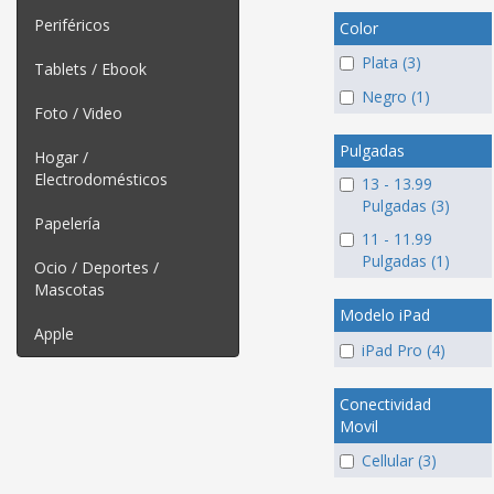
Periféricos
Color
Plata (3)
Tablets / Ebook
Negro (1)
Foto / Video
Pulgadas
Hogar /
Electrodomésticos
13 - 13.99
Pulgadas (3)
Papelería
11 - 11.99
Pulgadas (1)
Ocio / Deportes /
Mascotas
Modelo iPad
Apple
iPad Pro (4)
Conectividad
Movil
Cellular (3)