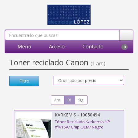
Menú
Acceso
Contacto
0
Toner reciclado Canon
(1 art.)
Filtro
Ant.
01
Sig.
KARKEMIS - 10050494
Tóner Reciclado Karkemis HP
nº415A/ Chip OEM/ Negro