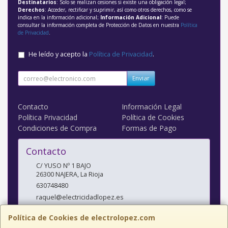
Destinatarios
: Solo se realizan cesiones si existe una obligación legal;
Derechos
: Acceder, rectificar y suprimir, así como otros derechos, como se
indica en la información adicional;
Información Adicional
: Puede
consultar la información completa de Protección de Datos en nuestra
Política
de Privacidad
.
He leído y acepto la
Política de Privacidad
.
Enviar
Contacto
Información Legal
Política Privacidad
Política de Cookies
Condiciones de Compra
Formas de Pago
Contacto
C/ YUSO Nº 1 BAJO
26300
NAJERA
,
La Rioja
630748480
raquel@electricidadlopez.es
Política de Cookies de electrolopez.com