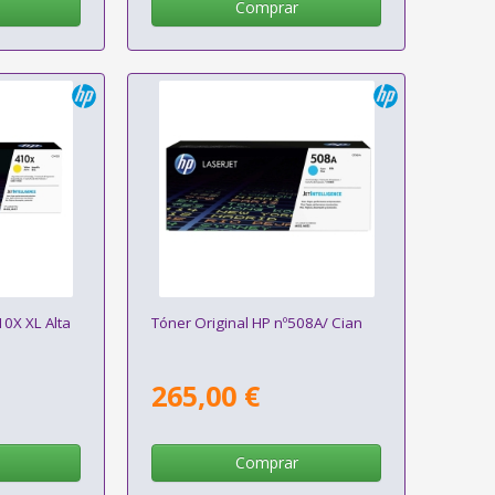
Comprar
10X XL Alta
Tóner Original HP nº508A/ Cian
265,00 €
Comprar