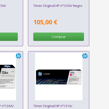
25A/
Tóner Original HP nº125A/ Negro
105,00 €
Comprar
 nº126A/
Tóner Original HP nº131A/