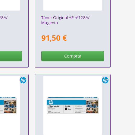
28A/
Tóner Original HP nº128A/
Magenta
91,50 €
Comprar