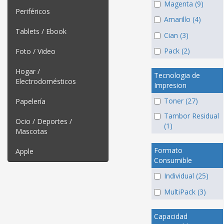
Magenta (9)
Periféricos
Amarillo (4)
Tablets / Ebook
Cian (3)
Pack (2)
Foto / Video
Hogar /
Tecnologia de
Electrodomésticos
Impresion
Toner (27)
Papelería
Tambor Residual
Ocio / Deportes /
(1)
Mascotas
Formato
Apple
Consumible
Individual (25)
MultiPack (3)
Capacidad