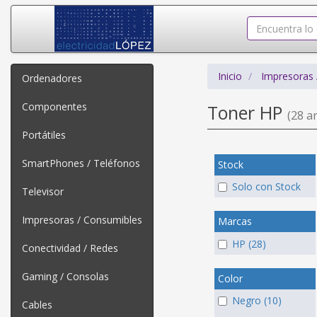
Inicio
Impresoras 
Ordenadores
Componentes
Toner HP
(28 ar
Portátiles
SmartPhones / Teléfonos
Stock
Solo con Stock
Televisor
Impresoras / Consumibles
Marcas
HP (28)
Conectividad / Redes
Gaming / Consolas
Color
Negro (10)
Cables