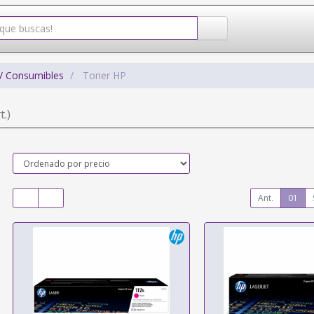
/ Consumibles
Toner HP
t.)
Ant.
01