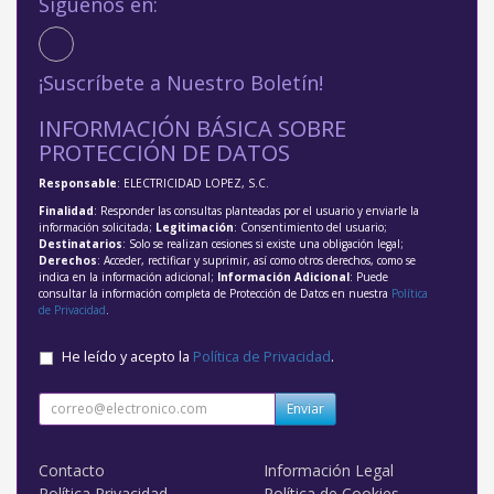
Síguenos en:
¡Suscríbete a Nuestro Boletín!
INFORMACIÓN BÁSICA SOBRE
PROTECCIÓN DE DATOS
Responsable
: ELECTRICIDAD LOPEZ, S.C.
Finalidad
: Responder las consultas planteadas por el usuario y enviarle la
información solicitada;
Legitimación
: Consentimiento del usuario;
Destinatarios
: Solo se realizan cesiones si existe una obligación legal;
Derechos
: Acceder, rectificar y suprimir, así como otros derechos, como se
indica en la información adicional;
Información Adicional
: Puede
consultar la información completa de Protección de Datos en nuestra
Política
de Privacidad
.
He leído y acepto la
Política de Privacidad
.
Enviar
Contacto
Información Legal
Política Privacidad
Política de Cookies