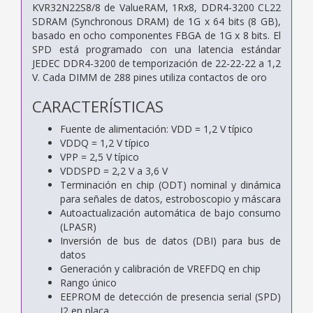
KVR32N22S8/8 de ValueRAM, 1Rx8, DDR4-3200 CL22
SDRAM (Synchronous DRAM) de 1G x 64 bits (8 GB),
basado en ocho componentes FBGA de 1G x 8 bits. El
SPD está programado con una latencia estándar
JEDEC DDR4-3200 de temporización de 22-22-22 a 1,2
V. Cada DIMM de 288 pines utiliza contactos de oro
CARACTERÍSTICAS
Fuente de alimentación: VDD = 1,2 V típico
VDDQ = 1,2 V típico
VPP = 2,5 V típico
VDDSPD = 2,2 V a 3,6 V
Terminación en chip (ODT) nominal y dinámica
para
señales de datos, estroboscopio y máscara
Autoactualización automática de bajo consumo
(LPASR)
Inversión de bus de datos (DBI) para bus de
datos
Generación y calibración de VREFDQ en chip
Rango único
EEPROM de detección de presencia serial (SPD)
I2 en placa