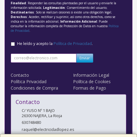
Finalidad
: Responder las consultas planteadas por el usuario y enviarle la
información solicitada;
Legitimación
: Consentimiento del usuario;
Destinatarios
: Solo se realizan cesiones si existe una obligación legal;
Derechos
: Acceder, rectificar y suprimir, así como otros derechos, como se
indica en la información adicional;
Información Adicional
: Puede
consultar la información completa de Protección de Datos en nuestra
Política
de Privacidad
.
He leído y acepto la
Política de Privacidad
.
Enviar
Contacto
Información Legal
Política Privacidad
Política de Cookies
Condiciones de Compra
Formas de Pago
Contacto
C/ YUSO Nº 1 BAJO
26300
NAJERA
,
La Rioja
630748480
raquel@electricidadlopez.es