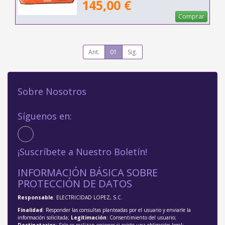
145,00 €
Comprar
Ant.
01
Sig.
Sobre Nosotros
Síguenos en:
¡Suscríbete a Nuestro Boletín!
INFORMACIÓN BÁSICA SOBRE
PROTECCIÓN DE DATOS
Responsable
: ELECTRICIDAD LOPEZ, S.C.
Finalidad
: Responder las consultas planteadas por el usuario y enviarle la
información solicitada;
Legitimación
: Consentimiento del usuario;