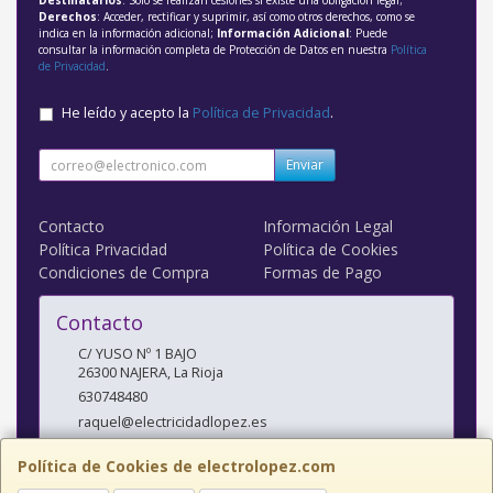
Destinatarios
: Solo se realizan cesiones si existe una obligación legal;
Derechos
: Acceder, rectificar y suprimir, así como otros derechos, como se
indica en la información adicional;
Información Adicional
: Puede
consultar la información completa de Protección de Datos en nuestra
Política
de Privacidad
.
He leído y acepto la
Política de Privacidad
.
Enviar
Contacto
Información Legal
Política Privacidad
Política de Cookies
Condiciones de Compra
Formas de Pago
Contacto
C/ YUSO Nº 1 BAJO
26300
NAJERA
,
La Rioja
630748480
raquel@electricidadlopez.es
Política de Cookies de electrolopez.com