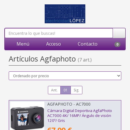
Menú
Acceso
Contacto
0
Artículos Agfaphoto
(7 art.)
Ant.
01
Sig.
AGFAPHOTO - AC7000
Cámara Digital Deportiva AgfaPhoto
AC7000 4K/ 16MP/ Ángulo de visión
120º/ Gris