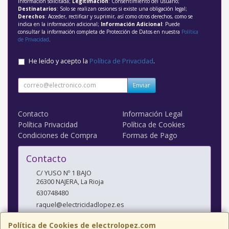
información solicitada;
Legitimación
: Consentimiento del usuario;
Destinatarios
: Solo se realizan cesiones si existe una obligación legal;
Derechos
: Acceder, rectificar y suprimir, así como otros derechos, como se
indica en la información adicional;
Información Adicional
: Puede
consultar la información completa de Protección de Datos en nuestra
Política
de Privacidad
.
He leído y acepto la
Política de Privacidad
.
Enviar
Contacto
Información Legal
Política Privacidad
Política de Cookies
Condiciones de Compra
Formas de Pago
Contacto
C/ YUSO Nº 1 BAJO
26300
NAJERA
,
La Rioja
630748480
raquel@electricidadlopez.es
Política de Cookies de electrolopez.com