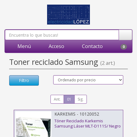
Menú
Acceso
Contacto
0
Toner reciclado Samsung
(2 art.)
Filtro
Ant.
01
Sig.
KARKEMIS - 10120052
Tóner Reciclado Karkemis
Samsung Láser MLT-D111S/ Negro