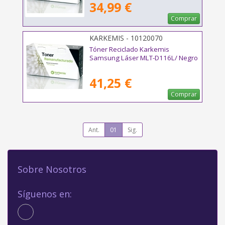
34,99 €
Comprar
KARKEMIS - 10120070
Tóner Reciclado Karkemis
Samsung Láser MLT-D116L/ Negro
41,25 €
Comprar
Ant.
01
Sig.
Sobre Nosotros
Síguenos en: