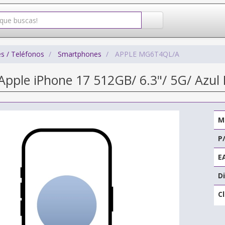
s / Teléfonos
Smartphones
APPLE MG6T4QL/A
pple iPhone 17 512GB/ 6.3"/ 5G/ Azul 
M
P
E
Di
C