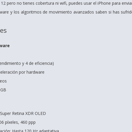
 112 pero no tienes cobertura ni wifi, puedes usar el iPhone para envi
ware y los algoritmos de movimiento avanzados saben si has sufrid
nes
dware
endimiento y 4 de eficiencia)
eleración por hardware
leos
 GB
s Super Retina XDR OLED
06 píxeles, 460 ppp
zación: Hasta 120 Hz adaptativa