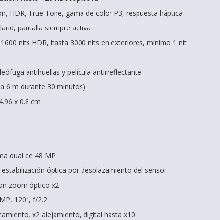
on, HDR, True Tone, gama de color P3, respuesta háptica
land, pantalla siempre activa
o, 1600 nits HDR, hasta 3000 nits en exteriores, mínimo 1 nit
eófuga antihuellas y película antirreflectante
sta 6 m durante 30 minutos)
4.96 x 0.8 cm
ema dual de 48 MP
6, estabilización óptica por desplazamiento del sensor
con zoom óptico x2
 MP, 120°, f/2.2
amiento, x2 alejamiento, digital hasta x10