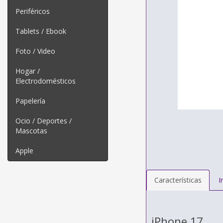
Periféricos
Tablets / Ebook
Foto / Video
Hogar /
Electrodomésticos
Papelería
Ocio / Deportes /
Mascotas
Apple
Características
I
iPhone 17