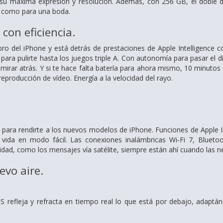
en su máxima expresión y resolución. Además, con 256 GB, el doble
s como para una boda.
con eficiencia.
ebro del iPhone y está detrás de prestaciones de Apple Intelligenc
ara pulirte hasta los juegos triple A. Con autonomía para pasar el d
irar atrás. Y si te hace falta batería para ahora mismo, 10 minutos
eproducción de vídeo. Energía a la velocidad del rayo.
para rendirte a los nuevos modelos de iPhone. Funciones de Apple In
a vida en modo fácil. Las conexiones inalámbricas Wi‑Fi 7, Bluet
idad, como los mensajes vía satélite, siempre están ahí cuando las ne
evo aire.
S refleja y refracta en tiempo real lo que está por debajo, adaptá