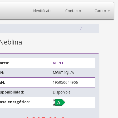
Identifícate
Contacto
Carrito
Neblina
arca:
APPLE
/N:
MG6T4QL/A
AN:
195950644906
sponibilidad:
Disponible
lase energética: