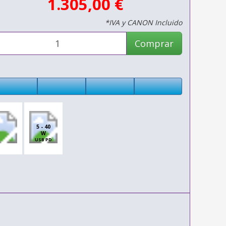
1.305,00 €
*IVA y CANON Incluido
Comprar
5 - 40
W
USB PD