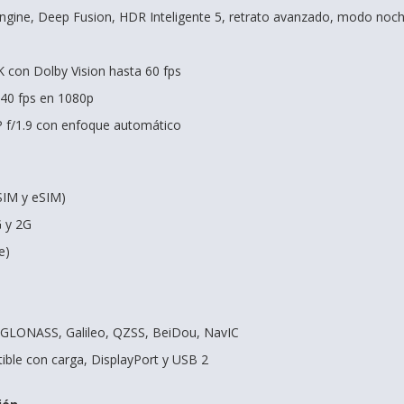
Engine, Deep Fusion, HDR Inteligente 5, retrato avanzado, modo no
K con Dolby Vision hasta 60 fps
240 fps en 1080p
P f/1.9 con enfoque automático
SIM y eSIM)
G y 2G
e)
, GLONASS, Galileo, QZSS, BeiDou, NavIC
ble con carga, DisplayPort y USB 2