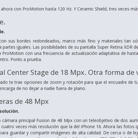
e, ahora con ProMotion hasta 120 Hz. Y Ceramic Shield, tres veces más
e.
le.
con sus bordes redondeados, marco más fino y materiales tan sóli
 a partes iguales. Las posibilidades de su pantalla Super Retina XDR
ía ProMotion con una frecuencia de actualización adaptativa de hast
ntro. Ponlo a prueba.
l Center Stage de 18 Mpx. Otra forma de v
ado te trae opciones de zoom y rotación para que el encuadre de tu
encarga de no dejar a nadie fuera de plano.
eras de 48 Mpx
solución.
a cámara principal Fusion de 48 Mpx con un teleobjetivo de dos aum
cuatro veces más resolución que la del iPhone 16. Ahora las fotos q
ara guardar y compartir imágenes de alta calidad. De cerca o de lejo