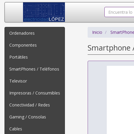
Inicio
SmartPhone
Ordenadores
Componentes
Smartphone A
Portátiles
SmartPhones / Teléfonos
Televisor
Impresoras / Consumibles
Conectividad / Redes
Gaming / Consolas
Cables