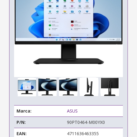
Marca:
ASUS
P/N:
90PT0464-M00YX0
EAN:
4711636463355