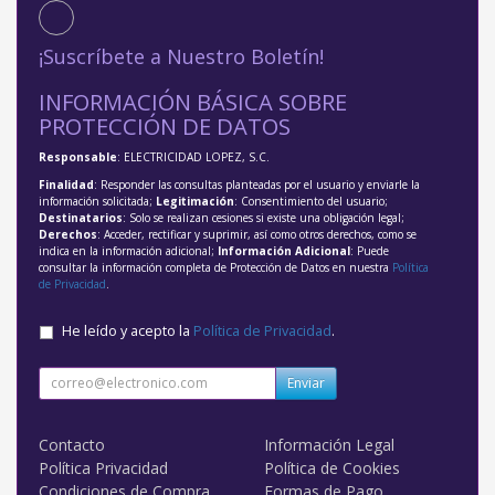
¡Suscríbete a Nuestro Boletín!
INFORMACIÓN BÁSICA SOBRE
PROTECCIÓN DE DATOS
Responsable
: ELECTRICIDAD LOPEZ, S.C.
Finalidad
: Responder las consultas planteadas por el usuario y enviarle la
información solicitada;
Legitimación
: Consentimiento del usuario;
Destinatarios
: Solo se realizan cesiones si existe una obligación legal;
Derechos
: Acceder, rectificar y suprimir, así como otros derechos, como se
indica en la información adicional;
Información Adicional
: Puede
consultar la información completa de Protección de Datos en nuestra
Política
de Privacidad
.
He leído y acepto la
Política de Privacidad
.
Enviar
Contacto
Información Legal
Política Privacidad
Política de Cookies
Condiciones de Compra
Formas de Pago