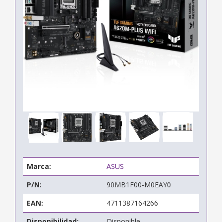
Marca:
ASUS
P/N:
90MB1F00-M0EAY0
EAN:
4711387164266
Disponibilidad:
Disponible