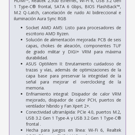
HDMI™, Realtek 2.5Gb Ethernet, Wi-Fi 6, USB 3.2 Gen
1 Type-C® frontal, SATA 6 Gbps, BIOS FlashBack™,
M.2 Q-Latch, cancelación de ruido AI bidireccional e
iluminación Aura Sync RGB
Socket AMD AM5: Listo para procesadores de
escritorio AMD Ryzen.
Solución de alimentación mejorada: PCB de seis
capas, chokes de aleación, componentes TUF
de grado militar y DIGI+ VRM para máxima
durabilidad.
ASUS OptiMem II: Enrutamiento cuidadoso de
trazas y vías, además de optimizaciones de la
capa base para preservar la integridad de la
señal para mejorar el overclocking de la
memoria.
Enfriamiento integral: Disipador de calor VRM
mejorado, disipador de calor PCH, puertos de
ventilador híbrido y Fan Xpert 2+.
Conectividad ultrarrápida: PCIe 4.0, puertos M.2,
USB 3.2 Gen 1 Type-A y USB 3.2 Gen 1 Type-C®
frontal .
Hecha para juegos en línea: Wi-Fi 6, Realtek