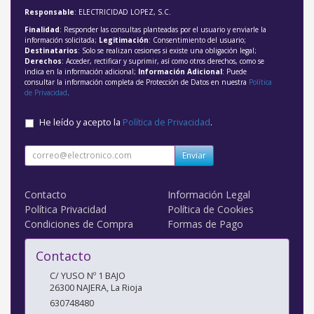
Responsable
: ELECTRICIDAD LOPEZ, S.C.
Finalidad
: Responder las consultas planteadas por el usuario y enviarle la
información solicitada;
Legitimación
: Consentimiento del usuario;
Destinatarios
: Solo se realizan cesiones si existe una obligación legal;
Derechos
: Acceder, rectificar y suprimir, así como otros derechos, como se
indica en la información adicional;
Información Adicional
: Puede
consultar la información completa de Protección de Datos en nuestra
Política
de Privacidad
.
He leído y acepto la
Política de Privacidad
.
Enviar
Contacto
Información Legal
Política Privacidad
Política de Cookies
Condiciones de Compra
Formas de Pago
Contacto
C/ YUSO Nº 1 BAJO
26300
NAJERA
,
La Rioja
630748480