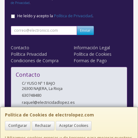
de Privacidad
.
He leído y acepto la
Política de Privacidad
.
Enviar
Contacto
Información Legal
Política Privacidad
Política de Cookies
Condiciones de Compra
Formas de Pago
Contacto
C/ YUSO Nº 1 BAJO
26300
NAJERA
,
La Rioja
630748480
raquel@electricidadlopez.es
Política de Cookies de electrolopez.com
Horario
Configurar
Rechazar
Aceptar Cookies
LUNES A VIERNES DE 10:00 A 14:00 H Y DE 17:00 H A 20:00 H
Utilizamos cookies propias y de terceros para mejorar nuestros