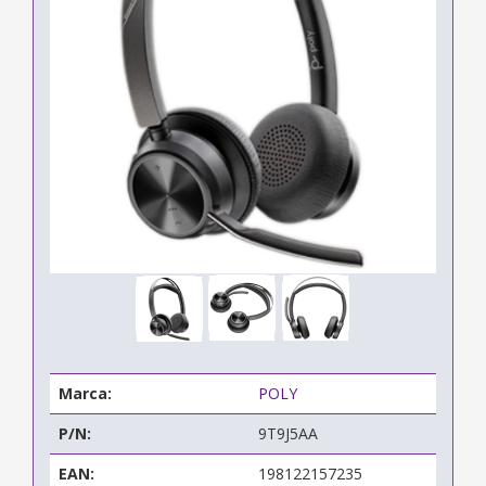
Marca:
POLY
P/N:
9T9J5AA
EAN:
198122157235