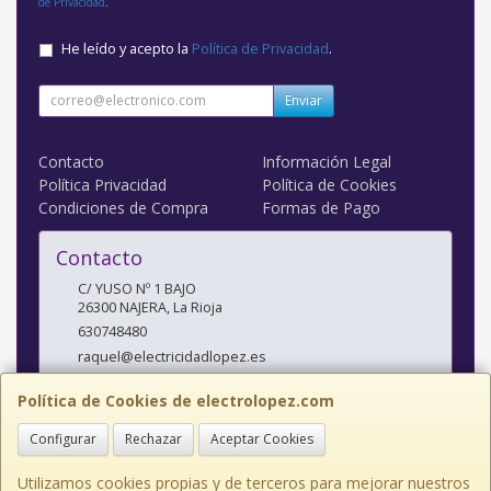
de Privacidad
.
He leído y acepto la
Política de Privacidad
.
Enviar
Contacto
Información Legal
Política Privacidad
Política de Cookies
Condiciones de Compra
Formas de Pago
Contacto
C/ YUSO Nº 1 BAJO
26300
NAJERA
,
La Rioja
630748480
raquel@electricidadlopez.es
Política de Cookies de electrolopez.com
Horario
Configurar
Rechazar
Aceptar Cookies
LUNES A VIERNES DE 10:00 A 14:00 H Y DE 17:00 H A 20:00 H
Utilizamos cookies propias y de terceros para mejorar nuestros