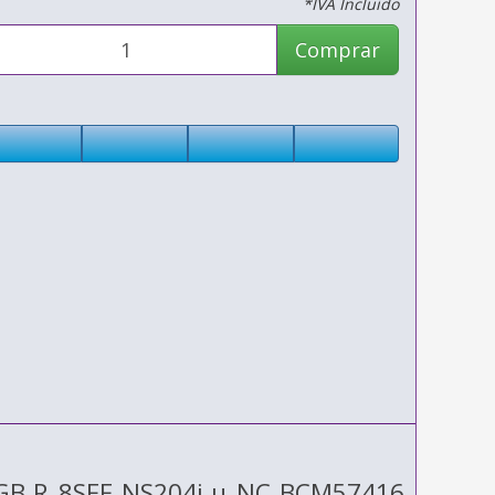
*IVA Incluido
Comprar
2GB‑R 8SFF NS204i‑u NC BCM57416