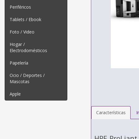
Periféricos
Tablets / Ebook
Foto / Video
Hogar /
Electrodomésticos
Papelería
Ocio / Deportes /
Mascotas
Apple
Características
I
HPE ProLian