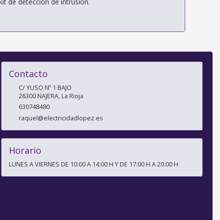
it de detección de intrusión.
Contacto
C/ YUSO Nº 1 BAJO
26300
NAJERA
,
La Rioja
630748480
raquel@electricidadlopez.es
Horario
LUNES A VIERNES DE 10:00 A 14:00 H Y DE 17:00 H A 20:00 H