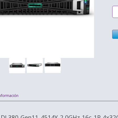
nformación
t DL380 Gen11 4514Y 2.0GHz 16c 1P 4x3