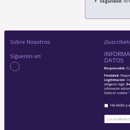
Seguridad:
HPE 
Sobre Nosotros
¡Suscríbet
INFORMA
Síguenos en:
DATOS
Responsable
: E
Finalidad
: Respon
Legitimación
: C
obligación legal;
De
información adicio
Datos en nuestra
P
He leído y 