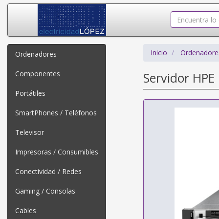
Inicio
Ordenadore
Ordenadores
Componentes
Servidor HPE
Portátiles
SmartPhones / Teléfonos
Televisor
Impresoras / Consumibles
Conectividad / Redes
Gaming / Consolas
Cables