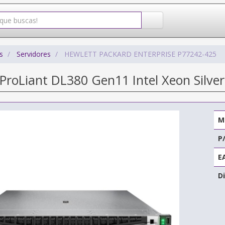
s
Servidores
HEWLETT PACKARD ENTERPRISE P77242-425
 ProLiant DL380 Gen11 Intel Xeon Silv
M
P
E
Di