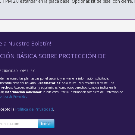
TPM 2.0 estándar en la placa base. Opcional: kit de bisel con cierre, k
e a Nuestro Boletín!
CIÓN BÁSICA SOBRE PROTECCIÓN DE
LECTRICIDAD LOPEZ, S.C.
der las consultas planteadas por el usuario y enviarle la información solicitada;
onsentimiento del usuario;
Destinatarios
: Solo se realizan cesiones si existe una
rechos
: Acceder, rectificar y suprimir, así como otros derechos, como se indica en la
nal;
Información Adicional
: Puede consultar la información completa de Protección de
olítica de Privacidad
.
acepto la
Política de Privacidad
.
Enviar