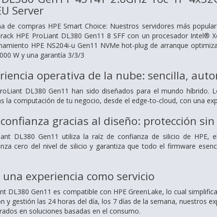
U Server
a de compras HPE Smart Choice: Nuestros servidores más populares,
a rack HPE ProLiant DL380 Gen11 8 SFF con un procesador Intel
enamiento HPE NS204i-u Gen11 NVMe hot-plug de arranque optimizad
1000 W y una garantía 3/3/3
eriencia operativa de la nube: sencilla, aut
roLiant DL380 Gen11 han sido diseñados para el mundo híbrido. Lo
s la computación de tu negocio, desde el edge-to-cloud, con una expe
confianza gracias al diseño: protección s
iant DL380 Gen11 utiliza la raíz de confianza de silicio de HPE, 
anza cero del nivel de silicio y garantiza que todo el firmware esen
 una experiencia como servicio
ant DL380 Gen11 es compatible con HPE GreenLake, lo cual simplifica l
ón y gestión las 24 horas del día, los 7 días de la semana, nuestros 
egrados en soluciones basadas en el consumo.