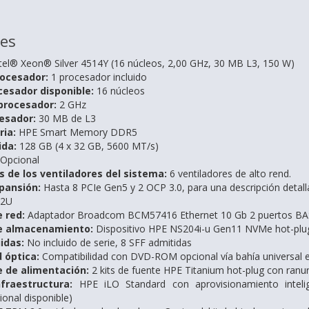
nes
tel® Xeon® Silver 4514Y (16 núcleos, 2,00 GHz, 30 MB L3, 150 W)
ocesador:
1 procesador incluido
cesador disponible:
16 núcleos
procesador:
2 GHz
esador:
30 MB de L3
ia:
HPE Smart Memory DDR5
ida:
128 GB (4 x 32 GB, 5600 MT/s)
Opcional
s de los ventiladores del sistema:
6 ventiladores de alto rend.
pansión:
Hasta 8 PCIe Gen5 y 2 OCP 3.0, para una descripción detalla
 2U
 red:
Adaptador Broadcom BCM57416 Ethernet 10 Gb 2 puertos BA
e almacenamiento:
Dispositivo HPE NS204i-u Gen11 NVMe hot-plug
idas:
No incluido de serie, 8 SFF admitidas
 óptica:
Compatibilidad con DVD-ROM opcional vía bahía universal 
e de alimentación:
2 kits de fuente HPE Titanium hot-plug con ranur
fraestructura:
HPE iLO Standard con aprovisionamiento inte
ional disponible)