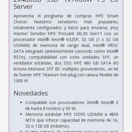
Server
Aprovecha el programa de compras HPE Smart
Choice: Nuestros servidores más populares,
totalmente configurados y listos para enviarse, ¡hoy
mismo! Servidor HPE ProLiant ML30 Gen11 con un
procesador Intel® Xeon® 6325P, 32 GB (1 x 32 GB
UDIMM) de memoria de rango dual, Intel® VROC
SATA integrado (anteriormente conocido como Intel®
RSTe), compatibilidad con ocho unidades SFF, un
ventilador estándar, dos SSD HPE 480 GB SATA 6G
lectura intensiva SFF BC múltiples proveedores, un kit
de fuente HPE Titanium hot-plug con ranura flexible de
1000 W
Novedades
Compatible con procesadores Intel® Xeon® E
de hasta 8 núcleos y 95 W.
Memoria estándar HPE DDR5 UDIMM a 4800
MT/s que ofrece: capacidad de memoria de 16,
32 o 128 GB (máximo).
Cuatro ranuras de expansión para un uso más