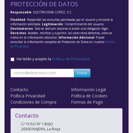
PROTECCIÓN DE DATOS
Responsable
: ELECTRICIDAD LOPEZ, S.C.
Finalidad
: Responder las consultas planteadas por el usuario y enviarle la
información solicitada;
Legitimación
: Consentimiento del usuario;
Destinatarios
: Solo se realizan cesiones si existe una obligación legal;
Derechos
: Acceder, rectificar y suprimir, así como otros derechos, como se
indica en la información adicional;
Información Adicional
: Puede
consultar la información completa de Protección de Datos en nuestra
Política
de Privacidad
.
He leído y acepto la
Política de Privacidad
.
Enviar
Contacto
Información Legal
Política Privacidad
Política de Cookies
Condiciones de Compra
Formas de Pago
Contacto
C/ YUSO Nº 1 BAJO
26300
NAJERA
,
La Rioja