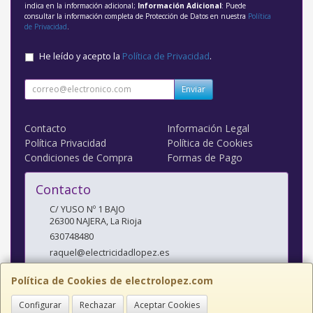
indica en la información adicional;
Información Adicional
: Puede
consultar la información completa de Protección de Datos en nuestra
Política
de Privacidad
.
He leído y acepto la
Política de Privacidad
.
Enviar
Contacto
Información Legal
Política Privacidad
Política de Cookies
Condiciones de Compra
Formas de Pago
Contacto
C/ YUSO Nº 1 BAJO
26300
NAJERA
,
La Rioja
630748480
raquel@electricidadlopez.es
Política de Cookies de electrolopez.com
Horario
Configurar
Rechazar
Aceptar Cookies