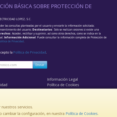
CIÓN BÁSICA SOBRE PROTECCIÓN DE
LECTRICIDAD LOPEZ, S.C.
der las consultas planteadas por el usuario y enviarle la información solicitada;
onsentimiento del usuario;
Destinatarios
: Solo se realizan cesiones si existe una
rechos
: Acceder, rectificar y suprimir, así como otros derechos, como se indica en la
nal;
Información Adicional
: Puede consultar la información completa de Protección de
olítica de Privacidad
.
acepto la
Política de Privacidad
.
Enviar
Información Legal
cidad
Política de Cookies
de Compra
Formas de Pago
 nuestros servicios.
 cambiar la configuración, en nuestra
Política de Cookies
.
363365 Movil: 630748480