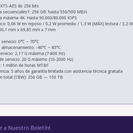
o XTS-AES de 256 bits
ra secuenciales1: 256 GB: hasta 550/500 MB/s
ra máxima 4K: Hasta 90.000/80.000 IOPS
co: 0,06 W en reposo / 0,2 W promedio / 1,3 W (MÁX) lectura / 3,2 W
100,1 mm x 69,85 mm x 7 mm
servicio: 0°C ~ 70°C
 almacenamiento: -40°C ~ 85°C
servicio: 2,17 G máxima (7-800 Hz)
 de servicio: 20 G máximo (10-2000 Hz)
ta: 1 millón de horas MTBF
encia: 5 años de garantía limitada con asistencia técnica gratuita
en total (TBW): 256 GB — 150 TB
e a Nuestro Boletín!