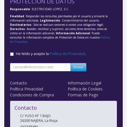
PROTECCIÓN DE DATOS
Responsable
: ELECTRICIDAD LOPEZ, S.C.
Finalidad
: Responder las consultas planteadas por el usuario y enviarle la
información solicitada;
Legitimación
: Consentimiento del usuario;
Destinatarios
: Solo se realizan cesiones si existe una obligación legal;
Derechos
: Acceder, rectificar y suprimir, así como otros derechos, como se
indica en la información adicional;
Información Adicional
: Puede
consultar la información completa de Protección de Datos en nuestra
Política
de Privacidad
.
He leído y acepto la
Política de Privacidad
.
Enviar
Contacto
Información Legal
Política Privacidad
Política de Cookies
Condiciones de Compra
Formas de Pago
Contacto
C/ YUSO Nº 1 BAJO
26300
NAJERA
,
La Rioja
630748480