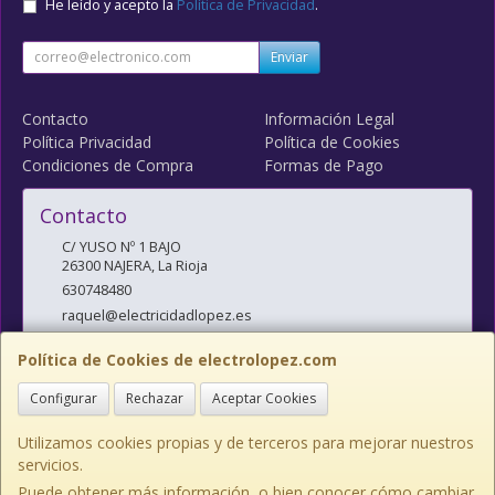
He leído y acepto la
Política de Privacidad
.
Enviar
Contacto
Información Legal
Política Privacidad
Política de Cookies
Condiciones de Compra
Formas de Pago
Contacto
C/ YUSO Nº 1 BAJO
26300
NAJERA
,
La Rioja
630748480
raquel@electricidadlopez.es
Política de Cookies de electrolopez.com
Horario
Configurar
Rechazar
Aceptar Cookies
LUNES A VIERNES DE 10:00 A 14:00 H Y DE 17:00 H A 20:00 H
Utilizamos cookies propias y de terceros para mejorar nuestros
servicios.
Puede obtener más información, o bien conocer cómo cambiar