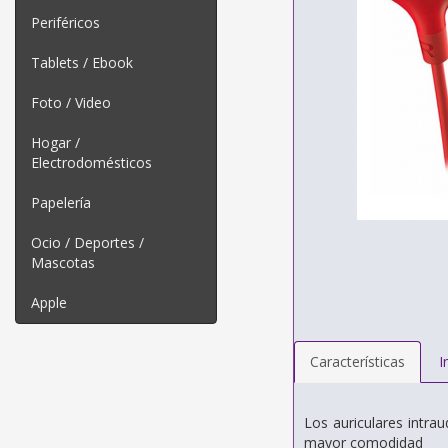
Periféricos
Tablets / Ebook
Foto / Video
Hogar /
Electrodomésticos
Papelería
Ocio / Deportes /
Mascotas
Apple
Características
I
Los auriculares intra
mayor comodidad