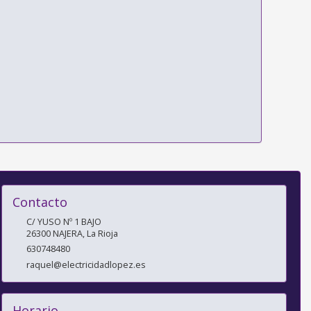
Contacto
C/ YUSO Nº 1 BAJO
26300
NAJERA
,
La Rioja
630748480
raquel@electricidadlopez.es
Horario