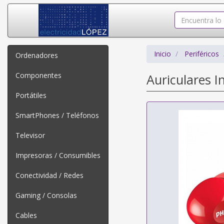
Inicio
Periféricos
Ordenadores
Componentes
Auriculares I
Portátiles
SmartPhones / Teléfonos
Televisor
Impresoras / Consumibles
Conectividad / Redes
Gaming / Consolas
Cables