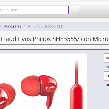
Auriculares
PHILIPS SHE3555 RED
ntrauditivos Philips SHE3555/ con Micró
M
P
E
Di