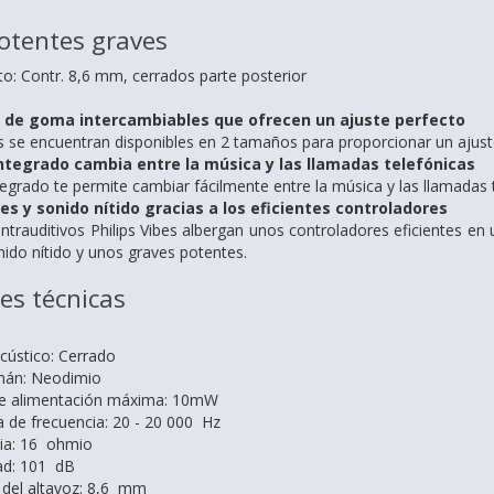
otentes graves
: Contr. 8,6 mm, cerrados parte posterior
s de goma intercambiables que ofrecen un ajuste perfecto
s se encuentran disponibles en 2 tamaños para proporcionar un ajust
ntegrado cambia entre la música y las llamadas telefónicas
tegrado te permite cambiar fácilmente entre la música y las llamadas
s y sonido nítido gracias a los eficientes controladores
 intrauditivos Philips Vibes albergan unos controladores eficientes e
ido nítido y unos graves potentes.
nes técnicas
cústico: Cerrado
mán: Neodimio
de alimentación máxima: 10mW
 de frecuencia: 20 - 20 000 Hz
ia: 16 ohmio
dad: 101 dB
del altavoz: 8,6 mm