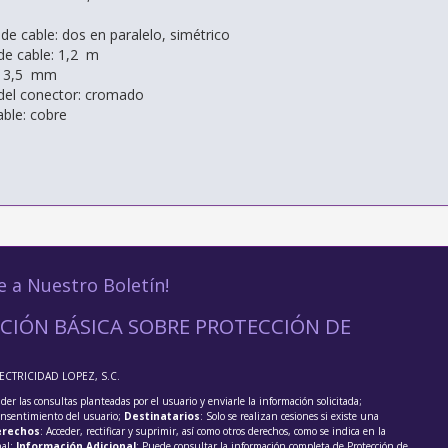
de cable: dos en paralelo, simétrico
de cable: 1,2 m
: 3,5 mm
del conector: cromado
able: cobre
e a Nuestro Boletín!
CIÓN BÁSICA SOBRE PROTECCIÓN DE
LECTRICIDAD LOPEZ, S.C.
der las consultas planteadas por el usuario y enviarle la información solicitada;
onsentimiento del usuario;
Destinatarios
: Solo se realizan cesiones si existe una
rechos
: Acceder, rectificar y suprimir, así como otros derechos, como se indica en la
nal;
Información Adicional
: Puede consultar la información completa de Protección de