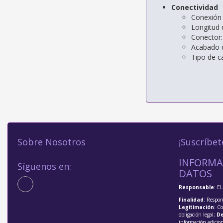
Conectividad
Conexión 
Longitud 
Conector
Acabado 
Tipo de c
Sobre Nosotros
¡Suscríbet
INFORMA
Síguenos en:
DATOS
Responsable
: E
Finalidad
: Respon
Legitimación
: C
obligación legal;
De
información adicio