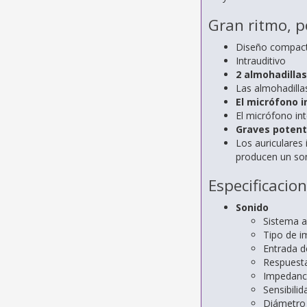
Gran ritmo, p
Diseño compacto
Intrauditivo
2 almohadilla
Las almohadilla
El micrófono i
El micrófono in
Graves potente
Los auriculares
producen un son
Especificacio
Sonido
Sistema a
Tipo de i
Entrada 
Respuesta
Impedanc
Sensibili
Diámetro 