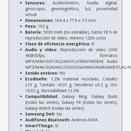
Sensores:
Acelerómetro, huella digital,
giroscopio, geomagnético, luz, proximidad
virtual
Dimensiones:
164.4 x 77.9 x 7.5 mm
Peso:
192 g
Batería:
5000 mAh (no extraíble), hasta 18 h de
reproducción de vídeo, mínimo 1200 ciclos
Clase de eficiencia energética:
B
Audio y vídeo:
Reproducción de vídeo UHD
4K@30fps, formatos
MP4/M4V/3GP/3G2/AVI/FLV/MKV/WEBM; Audio
MP3/M4A/3GA/AAC/OGG/OGA/WAV/AMR/AWB/FLAC/M
Sonido estéreo:
No
Ecodiseño:
1.2% material reciclado, Cobalto
≤10 g, Tantalio <0.01 g, Neodimio ≥0.2 g, Oro
<0.02 g, Reciclabilidad 12.2%
Compatibilidad:
Galaxy Ring, Galaxy Buds
(todas las series), Galaxy Fit (todas las series),
Galaxy Watch (todas las series)
Samsung DeX:
No
Audífonos Bluetooth:
Android ASHA
SmartThings:
Sí