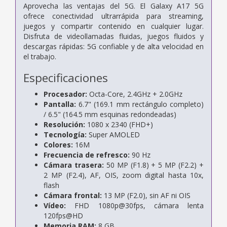
Aprovecha las ventajas del 5G. El Galaxy A17 5G
ofrece conectividad ultrarrápida para streaming,
juegos y compartir contenido en cualquier lugar.
Disfruta de videollamadas fluidas, juegos fluidos y
descargas rápidas: 5G confiable y de alta velocidad en
el trabajo.
Especificaciones
Procesador:
Octa-Core, 2.4GHz + 2.0GHz
Pantalla:
6.7" (169.1 mm rectángulo completo)
/ 6.5" (164.5 mm esquinas redondeadas)
Resolución:
1080 x 2340 (FHD+)
Tecnología:
Super AMOLED
Colores:
16M
Frecuencia de refresco:
90 Hz
Cámara trasera:
50 MP (F1.8) + 5 MP (F2.2) +
2 MP (F2.4), AF, OIS, zoom digital hasta 10x,
flash
Cámara frontal:
13 MP (F2.0), sin AF ni OIS
Vídeo:
FHD 1080p@30fps, cámara lenta
120fps@HD
Memoria RAM:
8 GB