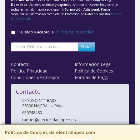
Derechos
: Acceder, rectificar y suprimir, así como otros derechos, como se
indica en la información adicional;
Información Adicional
: Puede
consultar la información completa de Protección de Datos en nuestra
Política
de Privacidad
.
He leído y acepto la
Política de Privacidad
.
Enviar
Contacto
Información Legal
Política Privacidad
Política de Cookies
Condiciones de Compra
Formas de Pago
Contacto
C/ YUSO Nº 1 BAJO
26300
NAJERA
,
La Rioja
630748480
raquel@electricidadlopez.es
Política de Cookies de electrolopez.com