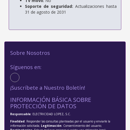
TV móvil:
No
Soporte de seguridad:
Actualizaciones hasta
31 de agosto de 2031
Sobre Nosotros
Síguenos en:
¡Suscríbete a Nuestro Boletín!
INFORMACIÓN BÁSICA SOBRE
PROTECCIÓN DE DATOS
Responsable
: ELECTRICIDAD LOPEZ, S.C.
Finalidad
: Responder las consultas planteadas por el usuario y enviarle la
información solicitada;
Legitimación
: Consentimiento del usuario;
Destinatarios
: Solo se realizan cesiones si existe una obligación legal;