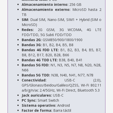
Almacenamiento interno:
256 GB
Almacenamiento externo:
MicroSD hasta 2
TB
SIM:
Dual SIM, Nano-SIM, SIM1 + Hybrid (SIM o
MicroSD)
Redes:
2G GSM, 3G WCDMA, 4G LTE
FDD/TDD, 5G Sub6 FDD/TDD
Bandas 2G:
GSM850/900/1800/1900
Bandas 3G:
B1, B2, B4, B5, B8
Bandas 4G FDD LTE:
B1, B2, B3, B4, B5, B7,
B8, B12, B17, B20, B28, B66
Bandas 4G TDD LTE:
B38, B40, B41
Bandas 5G FDD:
N1, N3, N5, N7, N8, N20, N28,
N66
Bandas 5G TDD:
N38, N40, N41, N77, N78
Conectividad:
USB-C (2.0),
GPS/Glonass/Beidou/Galileo/QZSS, Wi-Fi 802.11
a/b/g/n/ac 2.4/5GHz, Wi-Fi Direct, Bluetooth 5.3
Jack auriculares:
USB-C
PC Sync:
Smart Switch
Sistema operativo:
Android
Factor de forma:
Barra táctil