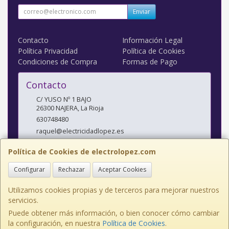
Enviar
Contacto
Información Legal
Política Privacidad
Política de Cookies
Condiciones de Compra
Formas de Pago
Contacto
C/ YUSO Nº 1 BAJO
26300
NAJERA
,
La Rioja
630748480
raquel@electricidadlopez.es
Política de Cookies de electrolopez.com
Horario
Configurar
Rechazar
Aceptar Cookies
LUNES A VIERNES DE 10:00 A 14:00 H Y DE 17:00 H A 20:00 H
Utilizamos cookies propias y de terceros para mejorar nuestros
servicios.
Puede obtener más información, o bien conocer cómo cambiar
C/ YUSO Nº 1 BAJO, 26300, La Rioja, España. - C.I.F.: J26435081 - Tfno:
la configuración, en nuestra
Política de Cookies
.
941363365 Movil: 630748480