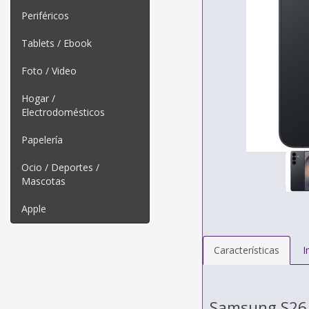
Periféricos
Tablets / Ebook
Foto / Video
Hogar /
Electrodomésticos
Papelería
Ocio / Deportes /
Mascotas
Apple
Características
I
Samsung S26