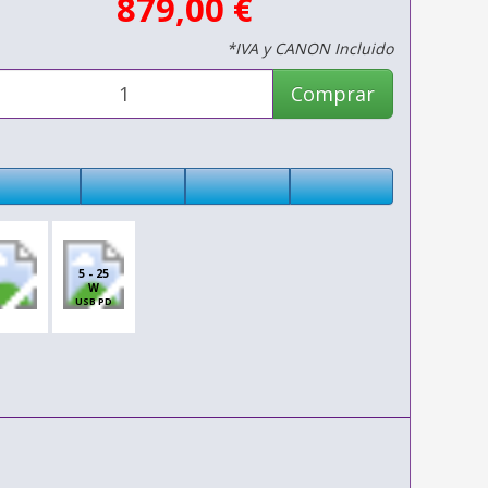
879,00 €
*IVA y CANON Incluido
Comprar
5 - 25
W
USB PD