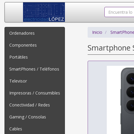
Inicio
SmartPhone
Ordenadores
Componentes
Smartphone S
Portátiles
SmartPhones / Teléfonos
Televisor
Impresoras / Consumibles
Conectividad / Redes
Gaming / Consolas
Cables