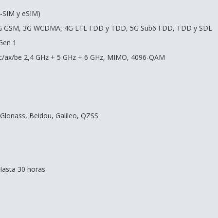
-SIM y eSIM)
2G GSM, 3G WCDMA, 4G LTE FDD y TDD, 5G Sub6 FDD, TDD y SDL
Gen 1
/ac/ax/be 2,4 GHz + 5 GHz + 6 GHz, MIMO, 4096-QAM
 Glonass, Beidou, Galileo, QZSS
Hasta 30 horas