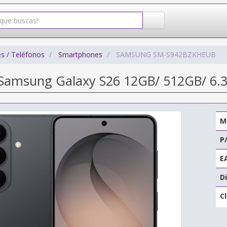
s / Teléfonos
Smartphones
SAMSUNG SM-S942BZKHEUB
amsung Galaxy S26 12GB/ 512GB/ 6.3
M
P
E
Di
C