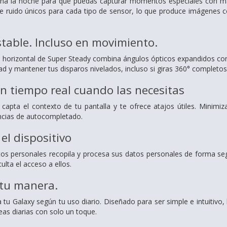
mina la noche para que puedas capturar momentos especiales con ma
 ruido únicos para cada tipo de sensor, lo que produce imágenes c
table. Incluso en movimiento.
 horizontal de Super Steady combina ángulos ópticos expandidos con
ad y mantener tus disparos nivelados, incluso si giras 360° completos
n tiempo real cuando las necesitas
pta el contexto de tu pantalla y te ofrece atajos útiles. Minimiza
ncias de autocompletado.
el dispositivo
s personales recopila y procesa sus datos personales de forma segu
culta el acceso a ellos.
 tu manera.
 tu Galaxy según tu uso diario. Diseñado para ser simple e intuitivo,
reas diarias con solo un toque.