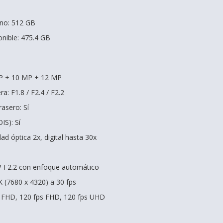
no: 512 GB
nible: 475.4 GB
MP + 10 MP + 12 MP
a: F1.8 / F2.4 / F2.2
asero: Sí
IS): Sí
ad óptica 2x, digital hasta 30x
P F2.2 con enfoque automático
K (7680 x 4320) a 30 fps
s FHD, 120 fps FHD, 120 fps UHD