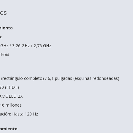
nes
miento
re
 GHz / 3,26 GHz / 2,76 GHz
droid
(rectángulo completo) / 6,1 pulgadas (esquinas redondeadas)
080 (FHD+)
 AMOLED 2X
 16 millones
zación: Hasta 120 Hz
amiento