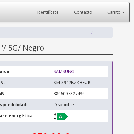
Identifícate
Contacto
Carrito
"/ 5G/ Negro
arca:
SAMSUNG
/N:
SM-S942BZKHEUB
AN:
8806097827436
sponibilidad:
Disponible
lase energética: