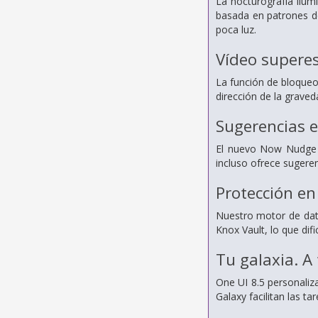
La nocturografía ilu
basada en patrones de
poca luz.
Vídeo superes
La función de bloqueo
dirección de la graved
Sugerencias e
El nuevo Now Nudge ca
incluso ofrece sugere
Protección en 
Nuestro motor de dato
Knox Vault, lo que difi
Tu galaxia. A
One UI 8.5 personaliza
Galaxy facilitan las ta