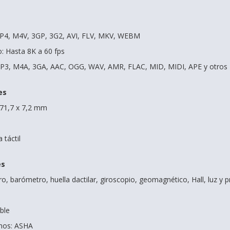
P4, M4V, 3GP, 3G2, AVI, FLV, MKV, WEBM
: Hasta 8K a 60 fps
P3, M4A, 3GA, AAC, OGG, WAV, AMR, FLAC, MID, MIDI, APE y otros
es
 71,7 x 7,2 mm
 táctil
es
, barómetro, huella dactilar, giroscopio, geomagnético, Hall, luz y 
ble
onos: ASHA