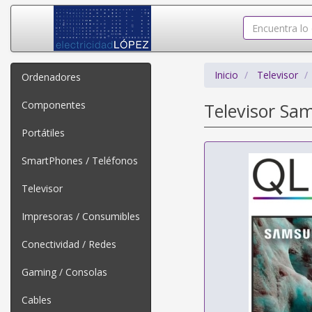
Inicio
Televisor
Ordenadores
Componentes
Televisor Sa
Portátiles
SmartPhones / Teléfonos
Televisor
Impresoras / Consumibles
Conectividad / Redes
Gaming / Consolas
Cables