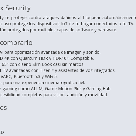
 Security
y te protege contra ataques dañinos al bloquear automáticamente 
 incluso protege los dispositivos IoT de tu hogar conectados a tu T
tán protegidos por múltiples capas de software y hardware.
 comprarlo
I para optimización avanzada de imagen y sonido.
ED 4K con Quantum HDR y HDR10+ Compatible.
65" con diseño Slim Look casi sin marcos.
 TV avanzadas con Tizen™ y asistentes de voz integrados.
eARC, Bluetooth 5.3 y WiFi 5.
para una experiencia cinematográfica fiel.
e gaming como ALLM, Game Motion Plus y Gaming Hub.
esibilidad completas para visión, audición y movilidad.
nes
ED