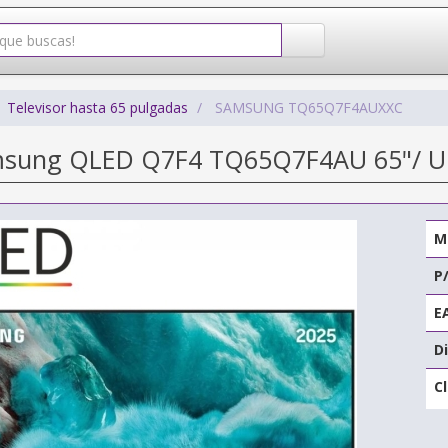
Televisor hasta 65 pulgadas
SAMSUNG TQ65Q7F4AUXXC
msung QLED Q7F4 TQ65Q7F4AU 65"/ Ult
M
P
E
Di
C