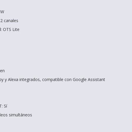
0 W
 2 canales
: OTS Lite
zen
xby y Alexa integrados, compatible con Google Assistant
: Sí
ídeos simultáneos