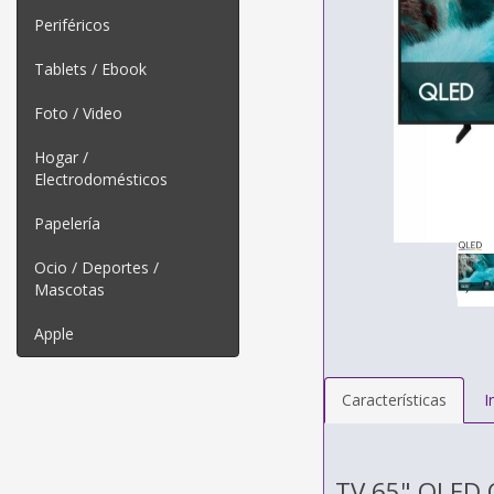
Periféricos
Tablets / Ebook
Foto / Video
Hogar /
Electrodomésticos
Papelería
Ocio / Deportes /
Mascotas
Apple
Características
I
TV 65" QLED 