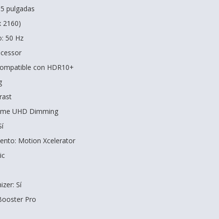
65 pulgadas
x 2160)
o: 50 Hz
ocessor
ompatible con HDR10+
g
rast
reme UHD Dimming
Sí
ento: Motion Xcelerator
ic
zer: Sí
Booster Pro