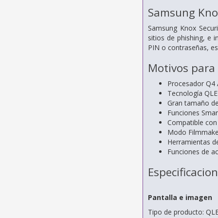
Samsung Knox
Samsung Knox Securit
sitios de phishing, e
PIN o contraseñas, es
Motivos para
Procesador Q4 A
Tecnología QL
Gran tamaño de 
Funciones Smart
Compatible con 
Modo Filmmaker 
Herramientas d
Funciones de acc
Especificacio
Pantalla e imagen
Tipo de producto: QL