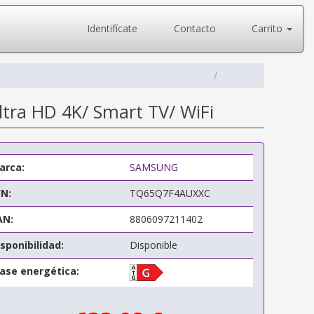
Identifícate
Contacto
Carrito
ra HD 4K/ Smart TV/ WiFi
arca:
SAMSUNG
/N:
TQ65Q7F4AUXXC
AN:
8806097211402
sponibilidad:
Disponible
lase energética: