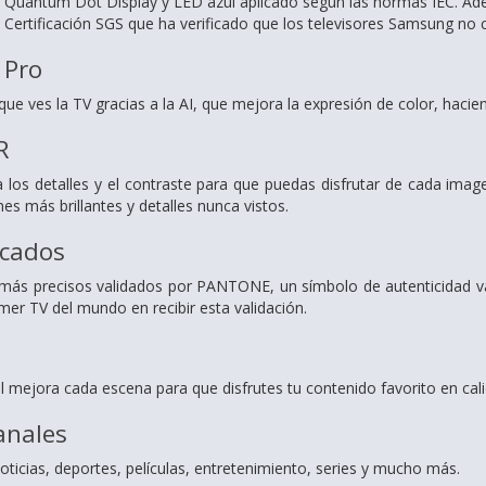
 Quantum Dot Display y LED azul aplicado según las normas IEC. Adem
de Certificación SGS que ha verificado que los televisores Samsung no
 Pro
ue ves la TV gracias a la AI, que mejora la expresión de color, haci
R
s detalles y el contraste para que puedas disfrutar de cada imagen
s más brillantes y detalles nunca vistos.
icados
más precisos validados por PANTONE, un símbolo de autenticidad val
rimer TV del mundo en recibir esta validación.
cial mejora cada escena para que disfrutes tu contenido favorito en cal
anales
ticias, deportes, películas, entretenimiento, series y mucho más.