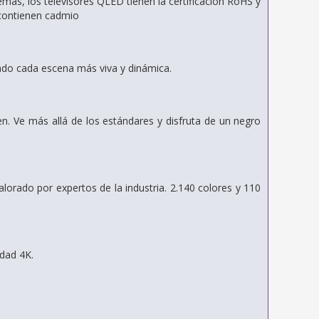
ás, los televisores QLED tienen la certificación RoHS y
 contienen cadmio
endo cada escena más viva y dinámica.
. Ve más allá de los estándares y disfruta de un negro
orado por expertos de la industria. 2.140 colores y 110
idad 4K.