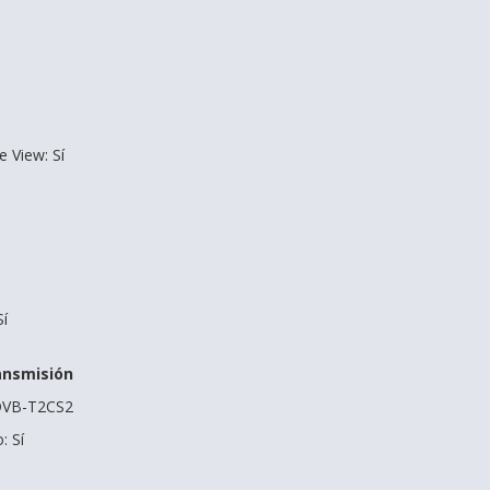
 View: Sí
í
ansmisión
: DVB-T2CS2
: Sí