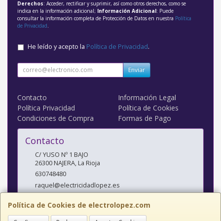
Derechos
: Acceder, rectificar y suprimir, así como otros derechos, como se
indica en la información adicional;
Información Adicional
: Puede
consultar la información completa de Protección de Datos en nuestra
Política
de Privacidad
.
He leído y acepto la
Política de Privacidad
.
Enviar
Contacto
Información Legal
Política Privacidad
Política de Cookies
Condiciones de Compra
Formas de Pago
Contacto
C/ YUSO Nº 1 BAJO
26300
NAJERA
,
La Rioja
630748480
raquel@electricidadlopez.es
Política de Cookies de electrolopez.com
Horario