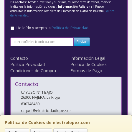
Derechos
: Acceder, rectificar y suprimir, así como otros derechos, como se
indica en la información adicional;
Información Adicional
: Puede
consultar la información completa de Protección de Datos en nuestra
Política
de Privacidad
.
He leído y acepto la
Política de Privacidad
.
Enviar
Contacto
Información Legal
Política Privacidad
Política de Cookies
Condiciones de Compra
Formas de Pago
Contacto
C/ YUSO Nº 1 BAJO
26300
NAJERA
,
La Rioja
630748480
raquel@electricidadlopez.es
Política de Cookies de electrolopez.com
Horario