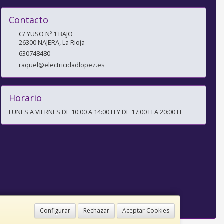
Contacto
C/ YUSO Nº 1 BAJO
26300
NAJERA
,
La Rioja
630748480
raquel@electricidadlopez.es
Horario
LUNES A VIERNES DE 10:00 A 14:00 H Y DE 17:00 H A 20:00 H
Configurar
Rechazar
Aceptar Cookies