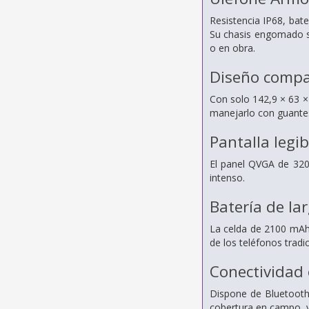
Resistencia IP68, bat
Su chasis engomado sop
o en obra.
Diseño compa
Con solo 142,9 × 63 × 
manejarlo con guantes
Pantalla legib
El panel QVGA de 320 
intenso.
Batería de la
La celda de 2100 mAh e
de los teléfonos tradic
Conectividad 
Dispone de Bluetooth
cobertura en campo, y