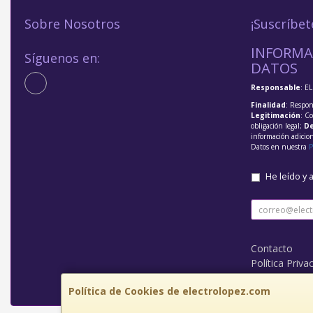
Sobre Nosotros
¡Suscríbet
INFORMA
Síguenos en:
DATOS
Responsable
: E
Finalidad
: Respon
Legitimación
: C
obligación legal;
De
información adicio
Datos en nuestra
P
He leído y 
Contacto
Política Priva
Condiciones 
Política de Cookies de electrolopez.com