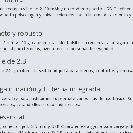
ería reemplazable de 2100 mAh y un moderno puerto USB-C definen e
orta polvo, agua y caídas, mientras que la linterna de alto brillo y e
cto y robusto
15 mm y 150 g, cabe en cualquier bolsillo sin renunciar a un agarre 
, ideal para técnicos, aventureros o personal de seguridad.
le de 2,8"
× 240 px ofrece la visibilidad justa para menús, contactos y mensa
rga duración y linterna integrada
xtraíble para sustituir in situ promete varios días de uso básico. S
ionales, evitando llevar focos adicionales.
esencial
, conector jack 3,5 mm y USB-C raro en esta gama para carga y da
 la microSD admite hasta 32 GB para radio FM grabada, fotografías