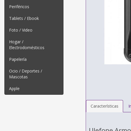
Periféricos
Tablets / Ebook
Foto / Video
Hogar /
Electrodomésticos
Papelería
Ocio / Deportes /
Mascotas
Apple
Características
I
Ulefone Armo