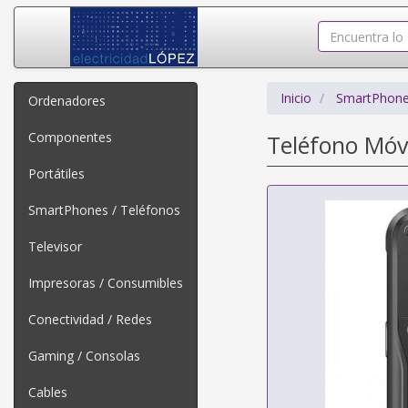
Inicio
SmartPhone
Ordenadores
Componentes
Teléfono Móv
Portátiles
SmartPhones / Teléfonos
Televisor
Impresoras / Consumibles
Conectividad / Redes
Gaming / Consolas
Cables