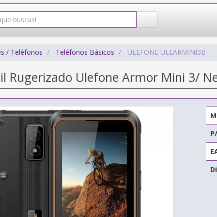
s / Teléfonos
Teléfonos Básicos
ULEFONE ULEARMINI3B
il Rugerizado Ulefone Armor Mini 3/ N
M
P
E
Di