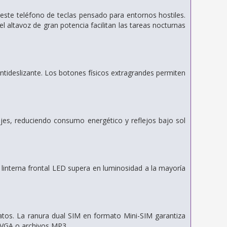
ste teléfono de teclas pensado para entornos hostiles.
l altavoz de gran potencia facilitan las tareas nocturnas
antideslizante. Los botones físicos extragrandes permiten
jes, reduciendo consumo energético y reflejos bajo sol
u linterna frontal LED supera en luminosidad a la mayoría
tos. La ranura dual SIM en formato Mini-SIM garantiza
 VGA o archivos MP3.