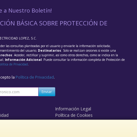
e a Nuestro Boletín!
CIÓN BÁSICA SOBRE PROTECCIÓN DE
LECTRICIDAD LOPEZ, S.C.
der las consultas planteadas por el usuario y enviarle la información solicitada;
onsentimiento del usuario;
Destinatarios
: Solo se realizan cesiones si existe una
rechos
: Acceder, rectificar y suprimir, así como otros derechos, como se indica en la
nal;
Información Adicional
: Puede consultar la información completa de Protección de
olítica de Privacidad
.
acepto la
Política de Privacidad
.
Enviar
Información Legal
cidad
Política de Cookies
de Compra
Formas de Pago