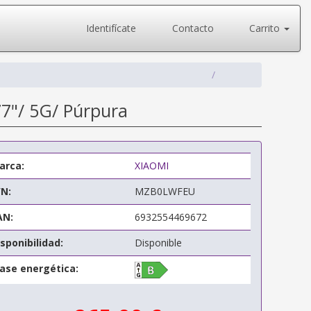
Identifícate
Contacto
Carrito
7"/ 5G/ Púrpura
arca:
XIAOMI
/N:
MZB0LWFEU
AN:
6932554469672
sponibilidad:
Disponible
lase energética: