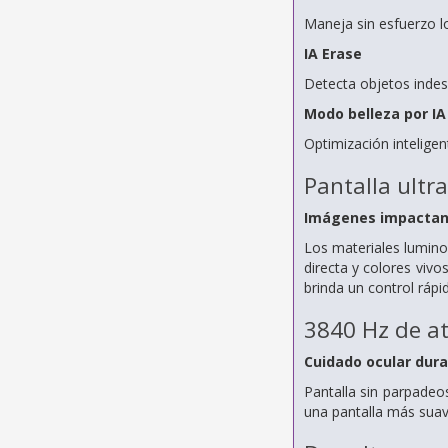
Maneja sin esfuerzo lo
IA Erase
Detecta objetos indese
Modo belleza por IA
Optimización inteligen
Pantalla ultr
Imágenes impactan
Los materiales luminos
directa y colores vivo
brinda un control rápi
3840 Hz de 
Cuidado ocular dura
Pantalla sin parpadeo
una pantalla más suave