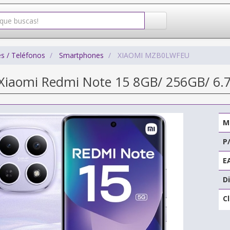
s / Teléfonos
Smartphones
XIAOMI MZB0LWFEU
iaomi Redmi Note 15 8GB/ 256GB/ 6.7
M
P
E
Di
C