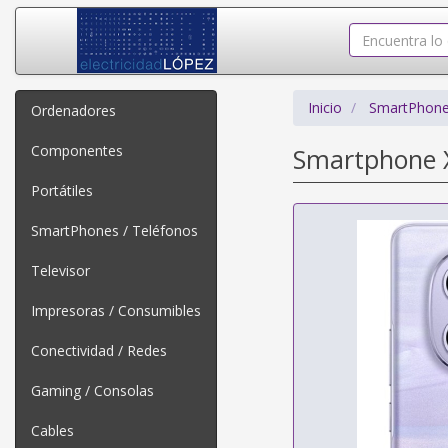
Inicio
SmartPhone
Ordenadores
Componentes
Smartphone X
Portátiles
SmartPhones / Teléfonos
Televisor
Impresoras / Consumibles
Conectividad / Redes
Gaming / Consolas
Cables