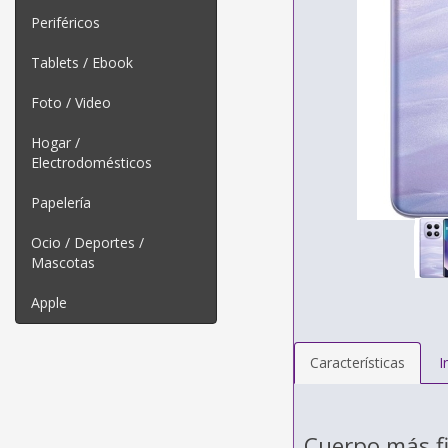
Periféricos
Tablets / Ebook
Foto / Video
Hogar /
Electrodomésticos
Papelería
Ocio / Deportes /
Mascotas
Apple
Características
I
Cuerpo más f