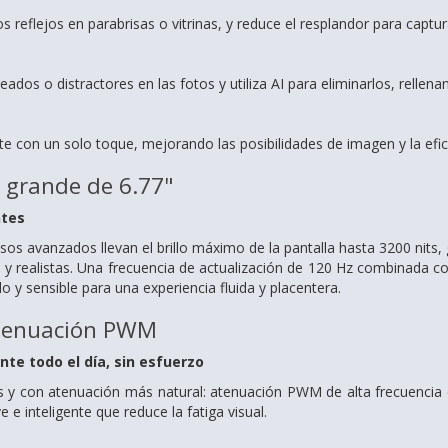
s reflejos en parabrisas o vitrinas, y reduce el resplandor para captur
ados o distractores en las fotos y utiliza AI para eliminarlos, rellena
te con un solo toque, mejorando las posibilidades de imagen y la efici
a grande de 6.77"
tes
os avanzados llevan el brillo máximo de la pantalla hasta 3200 nits, ga
s y realistas. Una frecuencia de actualización de 120 Hz combinada c
do y sensible para una experiencia fluida y placentera.
atenuación PWM
nte todo el día, sin esfuerzo
s y con atenuación más natural: atenuación PWM de alta frecuencia
 e inteligente que reduce la fatiga visual.