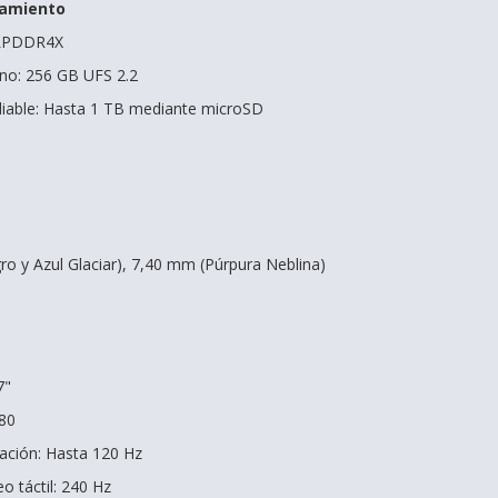
amiento
 LPDDR4X
no: 256 GB UFS 2.2
able: Hasta 1 TB mediante microSD
o y Azul Glaciar), 7,40 mm (Púrpura Neblina)
7"
080
zación: Hasta 120 Hz
o táctil: 240 Hz