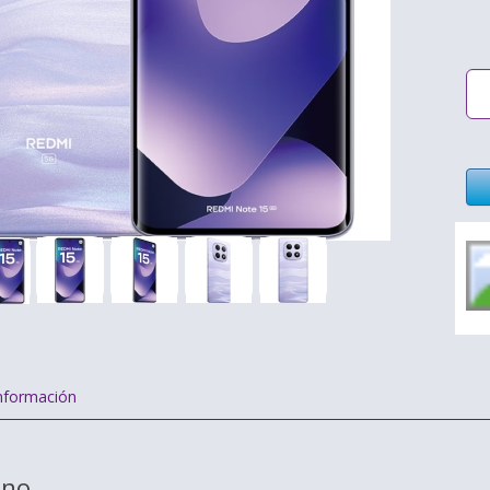
nformación
ino