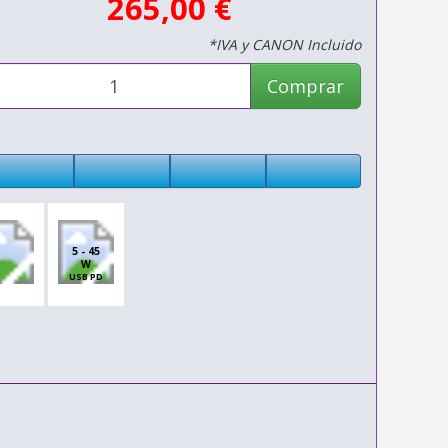
265,00 €
*IVA y CANON Incluido
Comprar
5 - 45
W
USB PD