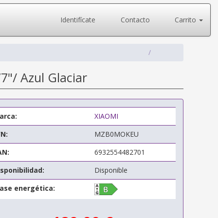
Identifícate
Contacto
Carrito
"/ Azul Glaciar
arca:
XIAOMI
/N:
MZB0MOKEU
AN:
6932554482701
sponibilidad:
Disponible
lase energética: