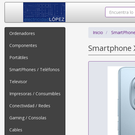
Inicio
SmartPhone
Ordenadores
Componentes
Smartphone X
Portátiles
SmartPhones / Teléfonos
Televisor
Impresoras / Consumibles
Conectividad / Redes
Gaming / Consolas
Cables