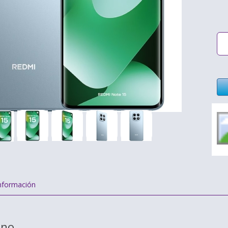
nformación
ino