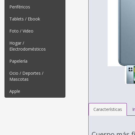
Periféricos
Tablets / Ebook
Foto / Video
Hogar /
Electrodomésticos
Papelería
Ocio / Deportes /
Mascotas
Apple
Características
I
Cuerpo más f