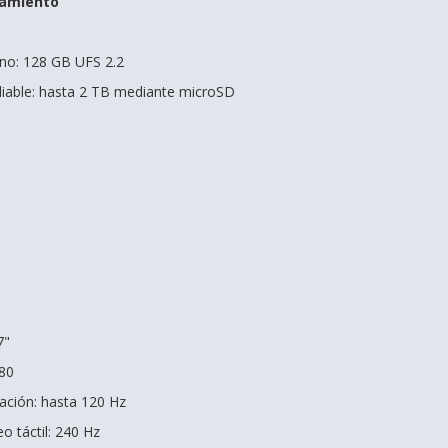
amiento
no: 128 GB UFS 2.2
able: hasta 2 TB mediante microSD
7"
080
zación: hasta 120 Hz
o táctil: 240 Hz