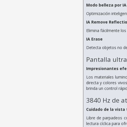
Modo belleza por IA
Optimización inteligen
IA Remove Reflecti
Elimina fácilmente los
IA Erase
Detecta objetos no des
Pantalla ultr
Impresionantes efe
Los materiales luminos
directa y colores vivo
brinda un control rápi
3840 Hz de 
Cuidado de la vista 
Libre de parpadeos c
lectura cíclica para of