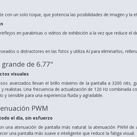
te con un solo toque, que potencia las posibilidades de imagen y la efi
on
 reflejos en parabrisas o vidrios de exhibición a la vez que reduce el
eados o distractores en las fotos y utiliza AI para eliminarlos, rell
a grande de 6.77"
ctos visuales
os avanzados llevan el brillo máximo de la pantalla a 3200 nits, gar
s y realistas. Una frecuencia de actualización de 120 Hz combinada c
do y sensible para una experiencia fluida y agradable.
atenuación PWM
todo el día, sin esfuerzo
on una atenuación de pantalla más natural: la atenuación PWM de 
recer una pantalla más suave e inteligente que reduce la fatiga visual.