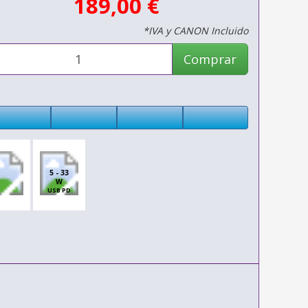
189,00 €
*IVA y CANON Incluido
Comprar
5 - 33
W
USB PD