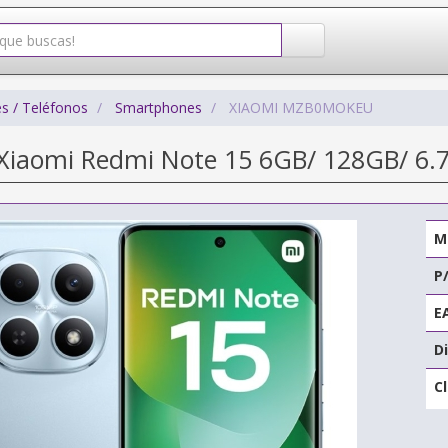
s / Teléfonos
Smartphones
XIAOMI MZB0MOKEU
iaomi Redmi Note 15 6GB/ 128GB/ 6.77
M
P
E
Di
C