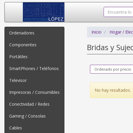
Inicio
Hogar / Ele
Ordenadores
Componentes
Bridas y Suje
Portátiles
SmartPhones / Teléfonos
Televisor
No hay resultados.
Impresoras / Consumibles
Conectividad / Redes
Gaming / Consolas
Cables