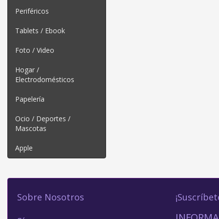
Periféricos
Tablets / Ebook
Foto / Video
Hogar /
Electrodomésticos
Papelería
Ocio / Deportes /
Mascotas
Apple
Sobre Nosotros
¡Suscríbet
INFORMA